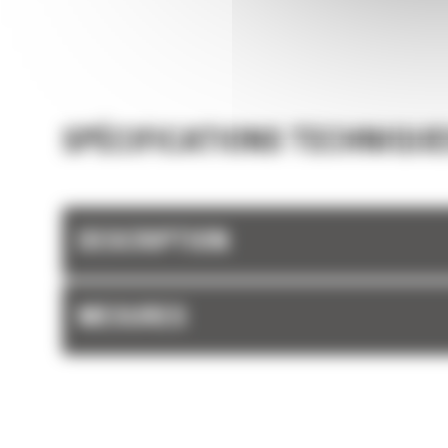
Chargez plus de matière plus rapidement. La
et les barres latérales du godet permettent 
rétention optimale des matériaux dans le god
chaque charge.
SPÉCIFICATIONS TECHNIQUE
DESCRIPTION
MESURES