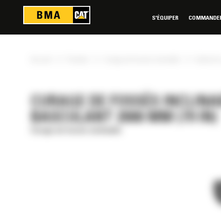
Panneau de gestion des cookies
S'ÉQUIPER
COMMANDER 
»
»
»
Accueil
Produits
Curage de fossés inclinable
Godet de 
CURAGE DE FOSSÉS INCLINA
BASCULANT 2000 MM (79 IN)
Curage de fossés inclinable