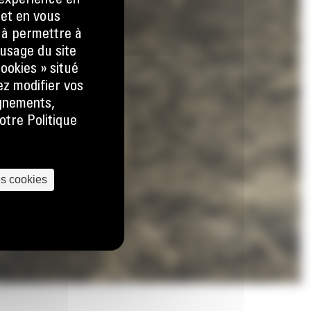
e expérience en
 et en vous
) à permettre à
usage du site
ookies » situé
ez modifier vos
ignements,
otre Politique
es cookies