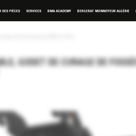
DES PIÈCES
SERVICES
BMA ACADEMY
BERGERAT MONNOYEUR ALGÉRIE
curage de fossés basculant 2000 mm (79 in)
BLE, GODET DE CURAGE DE FOSSÉ