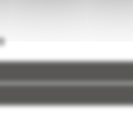
 forme
une
et à
S