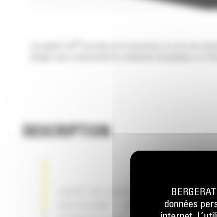
®
Les godets Cat
sont plus qu'un accessoire, ils sont une exte
charges sans compromettre le rendement énergétique ou l'état
DESCRIPTION
BERGERAT M
GODET DE CURAGE DE FOSSÉS
données perso
BASCULANT – APPLICATION DE CU