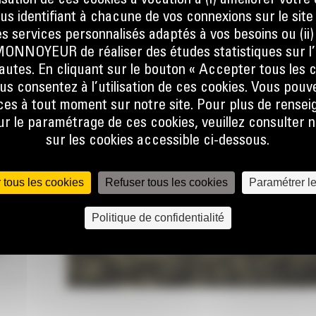
ilisation de ces cookies a vocation à (i) améliorer votr
ous identifiant à chacune de vos connexions sur le site
s services personnalisés adaptés à vos besoins ou (ii
NOYEUR de réaliser des études statistiques sur l’
nautes. En cliquant sur le bouton « Accepter tous les c
sque
us consentez à l’utilisation de ces cookies. Vous pouv
at, que
es à tout moment sur notre site. Pour plus de rense
er la
 le paramétrage de ces cookies, veuillez consulter n
ine.
sur les cookies accessible ci-dessous.
 le flux
e talon
 tous les cookies
Refuser tous les cookies
Paramétrer l
 pas, ce
Politique de confidentialité
lors de
r
lobale