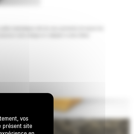
 pelles hydrauliques afin de vous permettre de tasser les
nserver votre charge et s'adapter à votre tâche.
tement, vos
e présent site