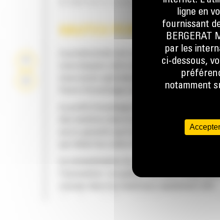
internet. L’ut
N'IMPORTE QUEL ANGLE
ligne en v
fournissant de
HAUTES PERFORMANCES
BERGERAT MON
par les inter
La productivité est à son meilleur niveau lor
ci-dessous, vo
vous équipez votre machine Cat d'un godet C
préférenc
nous avons spécialement conçu pour optimis
notamment sur
force d'arrachage et la puissance de la mach
Le profil d'enveloppe à rayon double améliore
des matières dans le godet. Le dégagement d
Accepter
accru garantit que le fond du godet ne frotte
qui réduit les coûts d'entretien.
La consommation de carburant est maximale 
l'excavation. Les godets Cat sont conçus pou
creuser dans les matériaux rapidement afin
d'améliorer l'efficacité de fonctionnement g
de votre machine.
FIABILITÉ ET LONGÉVITÉ