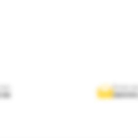
nous
Écrivez-no
 556
ENVOYER