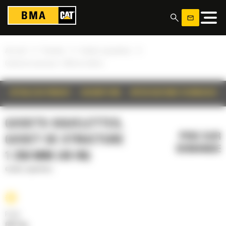
Panneau de gestion des cookies
»
»
»
Accueil
Produits
Godets squelettes
Godet de structure 1 250 mm (49 in)
DÉTAILS DU PRODUIT
DESCRIPTION
SPÉCIFICATIONS TECHNIQUES
GODETS SQUELETTES,
PRIX SUR
GODET DE STRUCTURE
DEMANDE
1 250 MM (49 IN)
Godets squelettes
Poids
663.5 kg