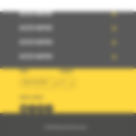
ACCÈS RAPIDE
ACCÈS RAPIDE
ACCÈS RAPIDE
ACCÈS RAPIDE
PAYS
LANGUE
BM ALGÉRIE
fr
SUIVEZ-NOUS
© 2024 Bergerat-Monnoyeur