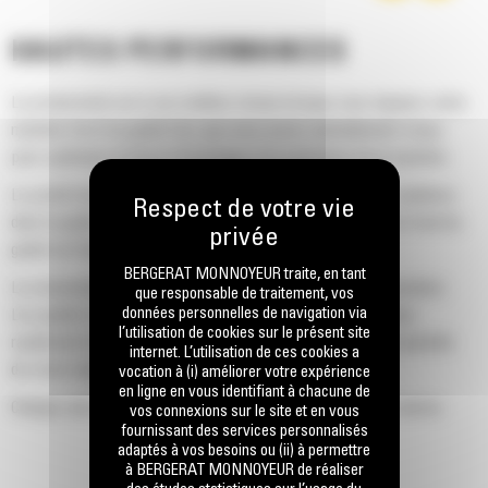
HAUTES PERFORMANCES
La productivité est à son meilleur niveau lorsque vous équipez votre
machine Cat d'un godet Cat, que nous avons spécialement conçu
pour optimiser la force d'arrachage et la puissance de la machine.
Le profil d'enveloppe à rayon double améliore le flux des matières
dans le godet. Le dégagement de talon accru garantit que le fond du
godet ne frotte pas, ce qui réduit les coûts d'entretien.
BERGERAT MONNOYEUR traite, en tant
La consommation de carburant est maximale lors de l'excavation.
que responsable de traitement, vos
données personnelles de navigation via
Les godets Cat sont conçus pour creuser dans les matériaux
l’utilisation de cookies sur le présent site
rapidement afin d'améliorer l'efficacité de fonctionnement globale
internet. L’utilisation de ces cookies a
de votre machine.
vocation à (i) améliorer votre expérience
en ligne en vous identifiant à chacune de
Chargez plus de matière plus rapidement. La forme et les barres
vos connexions sur le site et en vous
fournissant des services personnalisés
latérales du godet permettent une rétention optimale des matériaux
adaptés à vos besoins ou (ii) à permettre
dans le godet à chaque charge.
à BERGERAT MONNOYEUR de réaliser