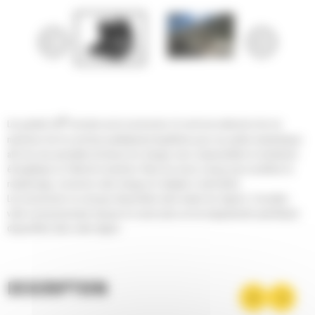
®
Les godets Cat
sont plus qu'un accessoire, ils sont une extension de vos
machines Cat. Ils sont tous parfaitement équilibrés pour nos pelles hydrauliques
afin de vous permettre de tasser les charges sans compromettre le rendement
énergétique ou l'état de la machine. Nous les avons conçus pour accélérer le
remplissage, conserver votre charge et s'adapter à votre tâche.
Les accessoires ne sont pas disponibles dans toutes les régions. Consultez
votre concessionnaire Cat pour en savoir plus sur les équipements spécifiques
disponibles dans votre région.
DESCRIPTION