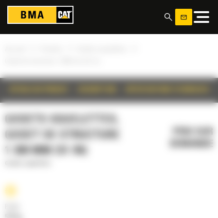
Panneau de gestion des cookies
»
»
»
Accueil
Produits
Godets squelettes
Godet de structure 1 300 mm (51 in)
DÉTAILS DU PRODUIT
DESCRIPTION
SPÉCIFICATIONS TECHNIQUES
GODETS SQUELETTES,
PRIX SUR
GODET DE STRUCTURE
DEMANDE
1 300 MM (51 IN)
Godets squelettes
Poids
573 kg