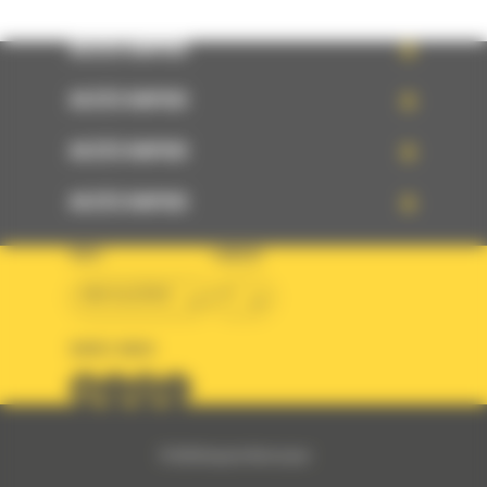
ACCÈS RAPIDE
ACCÈS RAPIDE
ACCÈS RAPIDE
ACCÈS RAPIDE
PAYS
LANGUE
BM ALGÉRIE
fr
SUIVEZ-NOUS
© 2024 Bergerat-Monnoyeur