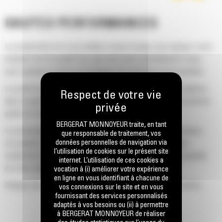
HAUTES PERFORMANCES
La productivité est à son meilleur niveau lorsque vous équipez votre
machine Cat d'un godet Cat, que nous avons spécialement conçu
pour optimiser la force d'arrachage et la puissance de la machine.
Le profil d'enveloppe à rayon double améliore le flux des matières
dans le godet. Le dégagement de talon accru garantit que le fond du
godet ne frotte pas, ce qui réduit les coûts d'entretien.
BERGERAT MONNOYEUR traite, en tant
La consommation de carburant est maximale lors de l'excavation.
que responsable de traitement, vos
données personnelles de navigation via
Les godets Cat sont conçus pour creuser dans les matériaux
l’utilisation de cookies sur le présent site
rapidement afin d'améliorer l'efficacité de fonctionnement globale
internet. L’utilisation de ces cookies a
de votre machine.
vocation à (i) améliorer votre expérience
en ligne en vous identifiant à chacune de
Chargez plus de matière plus rapidement. La forme et les barres
vos connexions sur le site et en vous
fournissant des services personnalisés
latérales du godet permettent une rétention optimale des matériaux
adaptés à vos besoins ou (ii) à permettre
dans le godet à chaque charge.
à BERGERAT MONNOYEUR de réaliser