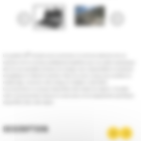
®
Les godets Cat
sont plus qu'un accessoire, ils sont une extension de vos
machines Cat. Ils sont tous parfaitement équilibrés pour nos pelles hydrauliques
afin de vous permettre de tasser les charges sans compromettre le rendement
énergétique ou l'état de la machine. Nous les avons conçus pour accélérer le
remplissage, conserver votre charge et s'adapter à votre tâche.
Les accessoires ne sont pas disponibles dans toutes les régions. Consultez
votre concessionnaire Cat pour en savoir plus sur les équipements spécifiques
disponibles dans votre région.
DESCRIPTION