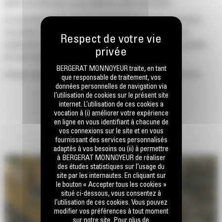
godet ne frotte pas, ce qui réduit les coûts d'entretien.
La consommation de carburant est maximale lors de l'excavation.
Les godets Cat sont conçus pour creuser dans les matériaux
rapidement afin d'améliorer l'efficacité de fonctionnement globale
de votre machine.
BERGERAT MONNOYEUR traite, en tant
Chargez plus de matière plus rapidement. La forme et les barres
que responsable de traitement, vos
données personnelles de navigation via
latérales du godet permettent une rétention optimale des matériaux
l’utilisation de cookies sur le présent site
dans le godet à chaque charge.
internet. L’utilisation de ces cookies a
vocation à (i) améliorer votre expérience
en ligne en vous identifiant à chacune de
vos connexions sur le site et en vous
fournissant des services personnalisés
adaptés à vos besoins ou (ii) à permettre
à BERGERAT MONNOYEUR de réaliser
des études statistiques sur l’usage du
site par les internautes. En cliquant sur
le bouton « Accepter tous les cookies »
situé ci-dessous, vous consentez à
l’utilisation de ces cookies. Vous pouvez
modifier vos préférences à tout moment
sur notre site. Pour plus de