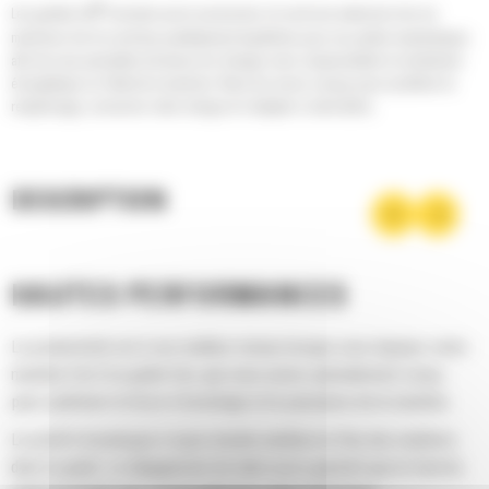
®
Les godets Cat
sont plus qu'un accessoire, ils sont une extension de vos
machines Cat. Ils sont tous parfaitement équilibrés pour nos pelles hydrauliques
afin de vous permettre de tasser les charges sans compromettre le rendement
énergétique ou l'état de la machine. Nous les avons conçus pour accélérer le
remplissage, conserver votre charge et s'adapter à votre tâche.
DESCRIPTION
HAUTES PERFORMANCES
La productivité est à son meilleur niveau lorsque vous équipez votre
machine Cat d'un godet Cat, que nous avons spécialement conçu
pour optimiser la force d'arrachage et la puissance de la machine.
Le profil d'enveloppe à rayon double améliore le flux des matières
dans le godet. Le dégagement de talon accru garantit que le fond du