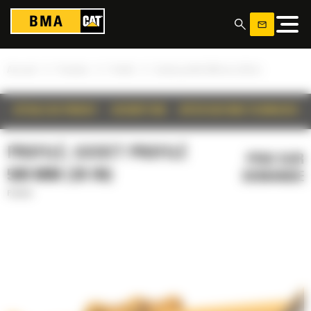
Panneau de gestion des cookies
»
»
»
Accueil
Produits
Profilé
Godet profilé 500 mm (20 in)
DÉTAILS DU PRODUIT
DESCRIPTION
SPÉCIFICATIONS TECHNIQUES
PROFILÉ, GODET PROFILÉ
PRIX SUR
500 MM (20 IN)
DEMANDE
Profilé