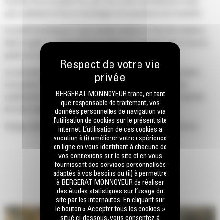
machine Cat d'un godet Cat, que nous avons spécialement conçu
pour optimiser la force d'arrachage et la puissance de la machine.
Le profil d'enveloppe à rayon double améliore le flux des matières
dans le godet. Le dégagement de talon accru garantit que le fond du
godet ne frotte pas, ce qui réduit les coûts d'entretien.
La consommation de carburant est maximale lors de l'excavation.
Les godets Cat sont conçus pour creuser dans les matériaux
BERGERAT MONNOYEUR traite, en tant
rapidement afin d'améliorer l'efficacité de fonctionnement globale
que responsable de traitement, vos
de votre machine.
données personnelles de navigation via
l’utilisation de cookies sur le présent site
Chargez plus de matière plus rapidement. La forme et les barres
internet. L’utilisation de ces cookies a
latérales du godet permettent une rétention optimale des matériaux
vocation à (i) améliorer votre expérience
en ligne en vous identifiant à chacune de
dans le godet à chaque charge.
vos connexions sur le site et en vous
fournissant des services personnalisés
adaptés à vos besoins ou (ii) à permettre
à BERGERAT MONNOYEUR de réaliser
des études statistiques sur l’usage du
site par les internautes. En cliquant sur
le bouton « Accepter tous les cookies »
situé ci-dessous, vous consentez à