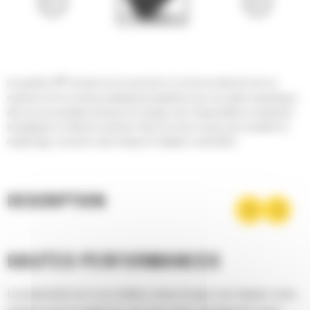
®
Les godets Cat
sont plus qu'un accessoire, ils sont une extension de vos
machines Cat. Ils sont tous parfaitement équilibrés pour nos pelles hydrauliques
afin de vous permettre de tasser les charges sans compromettre le rendement
énergétique ou l'état de la machine. Nous les avons conçus pour accélérer le
remplissage, conserver votre charge et s'adapter à votre tâche.
DESCRIPTION
HAUTES PERFORMANCES
La productivité est à son meilleur niveau lorsque vous équipez votre