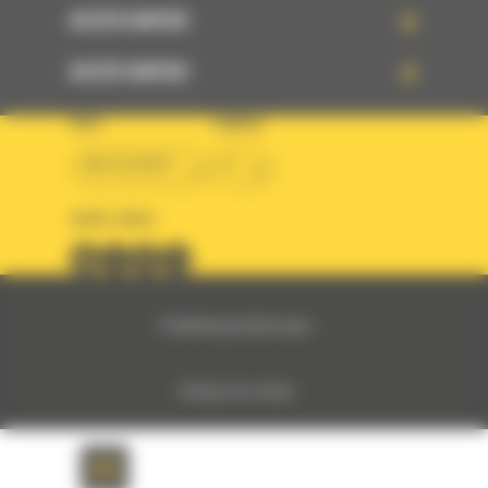
ACCÈS RAPIDE
ACCÈS RAPIDE
PAYS
LANGUE
BM ALGÉRIE
fr
SUIVEZ-NOUS
© 2024 Bergerat-Monnoyeur
Politique des cookies
Politique de protection des données