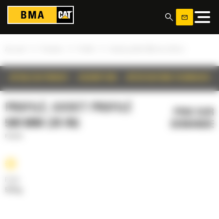
Panneau de gestion des cookies
»
»
»
Accueil
Produits
Profilé
Godet profilé 500 mm (20 in)
DÉTAILS DU PRODUIT
DESCRIPTION
SPÉCIFICATIONS TECHNIQUES
PROFILÉ, GODET PROFILÉ
PRIX SUR
500 MM (20 IN)
DEMANDE
Profilé
Poids
519 kg