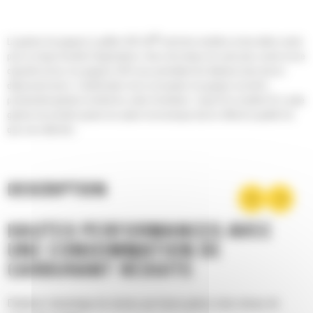
®
La gamme de grappins à griffes GSV Cat
inclut des modèles et des tailles variés
pour un large éventail d'applications. Avec des temps de cycle plus courts et une
capacité accrue, les grappins GSV vous permettent de déplacer plus tout en
dépensant moins. L'amélioration de la conception du grappin accroît la
productivité globale et réduit les coûts d'entretien. L'ajout d'un modèle GC à cette
gamme de produits ajoute une option économique tout en offrant la qualité Cat
que vous attendez.
DESCRIPTION
HAUTES PERFORMANCES AVEC
UNE CONSOMMATION DE
CARBURANT RÉDUITE
Déplacez davantage de tonnes par heure grâce à des temps de