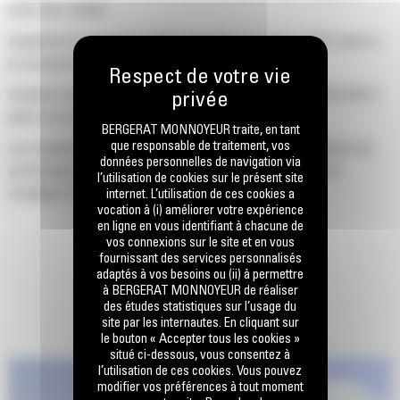
cycle plus rapides.
Augmente la capacité de débit hydraulique de jusqu'à 160 % grâce à
un nouveau système de rotation.
Améliore votre facteur de remplissage global de jusqu'à 140-200 %
grâce à la courbure des dents optimisée.
BERGERAT MONNOYEUR traite, en tant
que responsable de traitement, vos
Les machines Cat sont pré-programmées avec des paramètres de
données personnelles de navigation via
performance optimaux pour votre grappin afin d'optimiser le
l’utilisation de cookies sur le présent site
couplage et l'efficacité de la machine et du grappin.
internet. L’utilisation de ces cookies a
vocation à (i) améliorer votre expérience
en ligne en vous identifiant à chacune de
vos connexions sur le site et en vous
fournissant des services personnalisés
adaptés à vos besoins ou (ii) à permettre
à BERGERAT MONNOYEUR de réaliser
des études statistiques sur l’usage du
site par les internautes. En cliquant sur
le bouton « Accepter tous les cookies »
situé ci-dessous, vous consentez à
l’utilisation de ces cookies. Vous pouvez
modifier vos préférences à tout moment