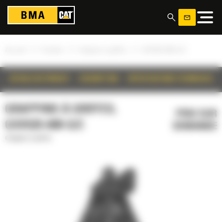
Panneau de gestion des cookies
»
»
»
Accueil
Produits
Grappins à griffes
GSV525-600-S/C
DÉTAILS DU PRODUIT
DESCRIPTION
SPÉCIFICATIONS TECHNIQUES
GRAPPINS À GRIFFES,
PRIX SUR
GSV525-600-S/C
DEMANDE
Grappins à griffes