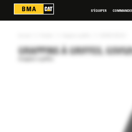
Panneau de gestion des cookies
S'ÉQUIPER
COMMANDER 
»
»
»
Accueil
Produits
Grappins à griffes
GSV525-750-S/C
GRAPPINS À GRIFFES, GSV525
Grappins à griffes