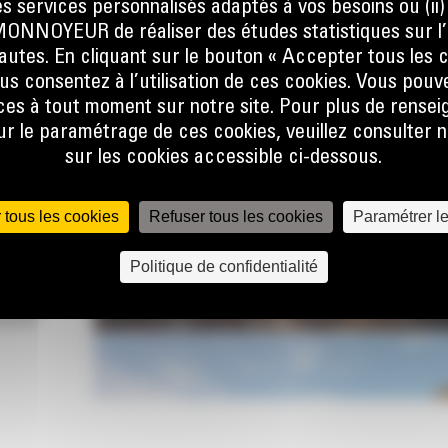
s services personnalisés adaptés à vos besoins ou (ii
NOYEUR de réaliser des études statistiques sur l’
ce à
nautes. En cliquant sur le bouton « Accepter tous les c
us consentez à l’utilisation de ces cookies. Vous pouv
e
es à tout moment sur notre site. Pour plus de rense
e
 le paramétrage de ces cookies, veuillez consulter n
sur les cookies accessible ci-dessous.
l de
ents
 tous les cookies
Refuser tous les cookies
Paramétrer l
Politique de confidentialité
c des
otre
cacité