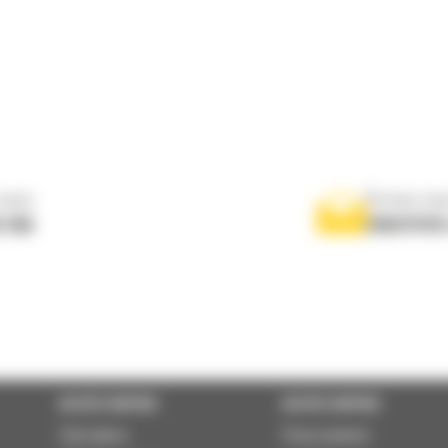
nous
Écrivez-no
 556
ENVOYER
ACCÈS RAPIDE
ACCÈS RAPIDE
Calculator
Financement