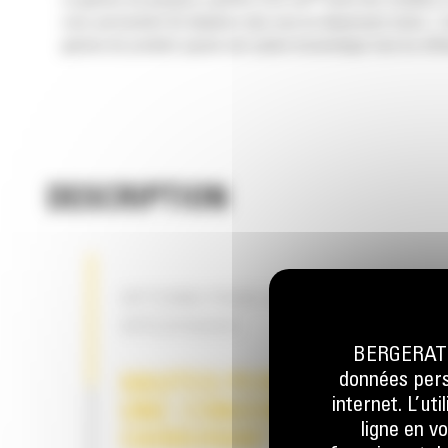
La gamme de grappins à griffes GSV Cat
inclut des modèles e
vous permettent de déplacer plus tout en dépensant moins. L'am
gamme de produits ajoute une option économique tout en offran
DESCRIPTION
OPTIONS POUR APPLICATIONS
SPÉCIFIQUES
BERGERAT M
données perso
HAUTES PERFORMANCES 
internet. L’ut
UNE CONSOMMATION DE
ligne en v
CARBURANT RÉDUITE