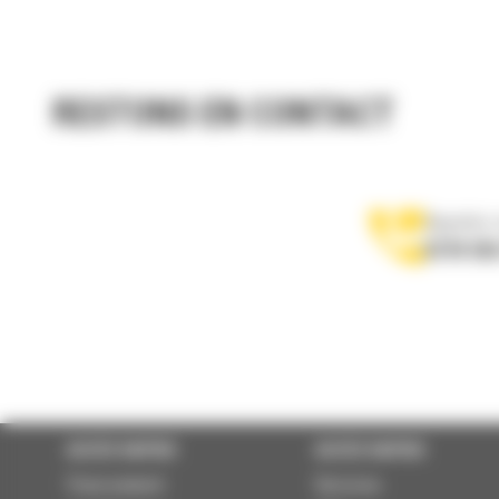
RESTONS EN CONTACT
Appelez-
0770 555
ACCÈS RAPIDE
ACCÈS RAPIDE
Financement
Services