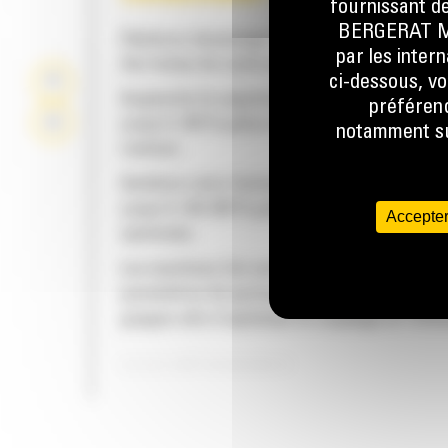
fournissant de
BERGERAT MON
Déplacez davantage de tonnes par heure grâ
par les inter
des temps de cycle plus rapides.
ci-dessous, vo
Augmente la capacité de débit hydraulique d
préférenc
jusqu'à 160 % grâce à un nouveau système d
notamment sur
rotation.
Améliore votre facteur de remplissage globa
jusqu'à 140-200 % grâce à la courbure des d
Accepter
optimisée.
Les machines Cat sont pré-programmées ave
paramètres de performance optimaux pour v
grappin afin d'optimiser le couplage et l'effi
de la machine et du grappin.
QUALITÉ DURABLE