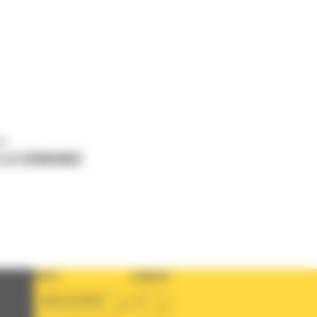
us
 LA DEMANDE
PAYS
LANGUE
BM ALGÉRIE
fr