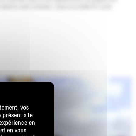
s de cycle plus courts et une capacité accrue, les grappins GSV
 réduit les coûts d'entretien. L'ajout d'un modèle GC à cette
tement, vos
e présent site
e expérience en
 et en vous