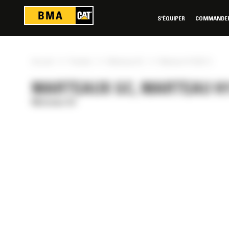
Panneau de gestion des cookies
S'ÉQUIPER
COMMANDER 
»
»
»
Accueil
Produits
Marteaux GC
Marteau H115GC S
MARTEAUX GC, MARTEAU H1
Marteaux GC