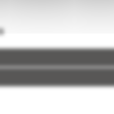
ou
ation.
é
 gaz.
ter à
S
, et
ide pour
s
ation et