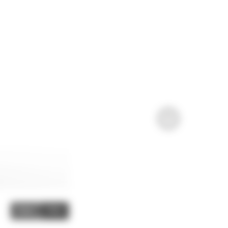
Image
Video