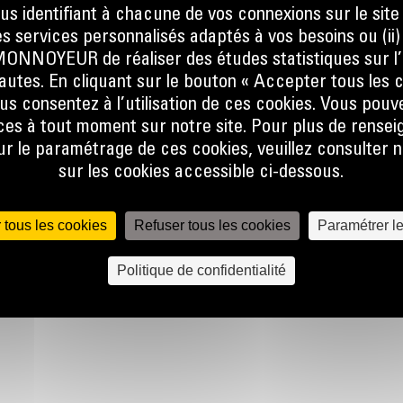
ous identifiant à chacune de vos connexions sur le site
 de
s services personnalisés adaptés à vos besoins ou (ii
NOYEUR de réaliser des études statistiques sur l’
nautes. En cliquant sur le bouton « Accepter tous les c
gnalée
us consentez à l’utilisation de ces cookies. Vous pouv
le
es à tout moment sur notre site. Pour plus de rense
vant à
 le paramétrage de ces cookies, veuillez consulter n
sur les cookies accessible ci-dessous.
 des
 sont
 tous les cookies
Refuser tous les cookies
Paramétrer l
r une
Politique de confidentialité
 et les
réduisez
tion