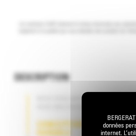
Les marteaux Cat® réduisent le temps nécessaire aux opérations
longévité et la qualité que vous attendez des produits Cat. Rés
DESCRIPTION
NOUS VOUS APPORTONS L'AIDE DO
VOUS AVEZ BESOIN
BERGERAT M
CONCEPTION FIABLE ET
données perso
DURABLE
internet. L’ut