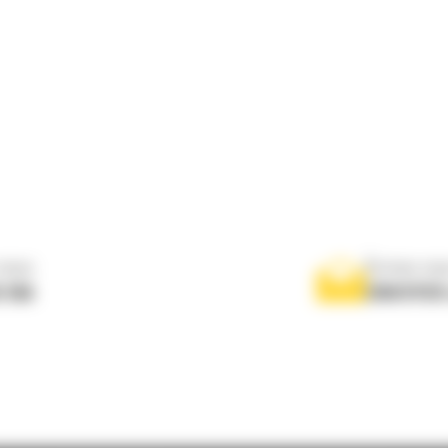
nous
Écrivez-no
 556
ENVOYER