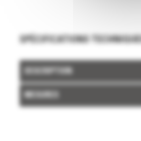
Optez pour une installation sur le dessus 
latérale pour répondre à vos besoins d'applic
Obtenez une puissance et une productivit
constante au fil du temps grâce au modèle à
Les marteaux Cat sont conçus pour s'adap
SPÉCIFICATIONS TECHNIQUE
nos machines, formant une solution complète
fournissent une connectivité hydraulique flu
des performances optimales.
Le système d'amortissement Cat réduit le
DESCRIPTION
vibrations de la machine, améliore l'insonoris
accroît la longévité du marteau.
MESURES