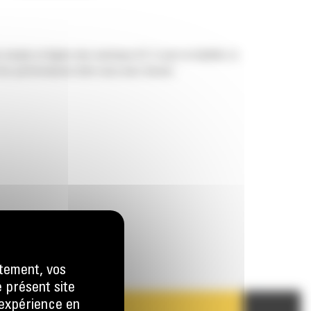
imple et légère des marteaux GC S avec la fiabilité, la
et les performances dont vous avez besoin.
tement, vos
e présent site
e expérience en