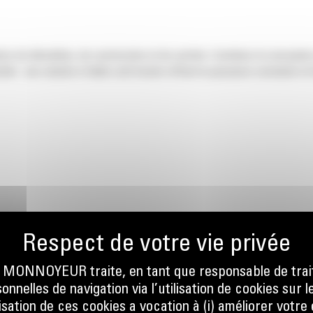
 de démolition, de construction et de carrière. Combinez la conception s
ultat : une solution à faible coût horaire offrant la puissance constante 
NT
ONNOYEUR traite, en tant que responsable de trai
nnelles de navigation via l’utilisation de cookies sur l
ilisation de ces cookies a vocation à (i) améliorer votr