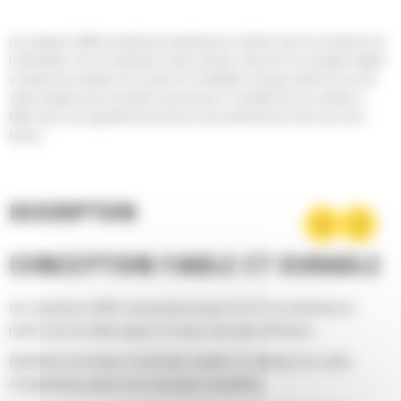
Les marteaux Cat® accomplissent rapidement vos tâches dans les domaines de
la démolition, de la construction et des carrières. Associez la conception légère
et simple des marteaux de la série GC à la fiabilité, la longue durée de vie et la
valeur ajoutée que les produits Cat procurent. Le résultat sera une solution à
faible coût, vous apportant la puissance et les performances dont vous avez
besoin.
DESCRIPTION
CONCEPTION FIABLE ET DURABLE
Les marteaux Cat® consomment jusqu'à 25 % de carburant en
moins tout en étant jusqu'à 27 pour cent plus efficaces.
Bénéficiez de temps d'entretien rapides et réduisez les coûts
d'exploitation grâce à la conception simplifiée.