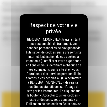
Choisissez des options de montage par le dessus ou le côté en
fonction de votre application.
Obtenez une puissance et une production constantes au fil du temps
grâce à la conception d'alimentation au gaz.
Les marteaux Cat® sont conçus pour travailler avec nos machines,
telle une solution globale et procurent une connectivité hydraulique
BERGERAT MONNOYEUR traite, en tant
que responsable de traitement, vos
continue pour des performances maximales.
données personnelles de navigation via
l’utilisation de cookies sur le présent site
internet. L’utilisation de ces cookies a
vocation à (i) améliorer votre expérience
en ligne en vous identifiant à chacune de
vos connexions sur le site et en vous
fournissant des services personnalisés
adaptés à vos besoins ou (ii) à permettre
à BERGERAT MONNOYEUR de réaliser
des études statistiques sur l’usage du
site par les internautes. En cliquant sur
le bouton « Accepter tous les cookies »
situé ci-dessous, vous consentez à
l’utilisation de ces cookies. Vous pouvez