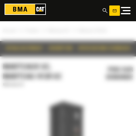
Panneau de gestion des cookies
»
»
»
Accueil
Produits
Marteaux GC
Marteau H120 GC
DÉTAILS DU PRODUIT
DESCRIPTION
SPÉCIFICATIONS TECHNIQUES
MARTEAUX GC,
PRIX SUR
MARTEAU H120 GC
DEMANDE
Marteaux GC