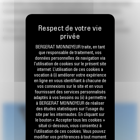
Le diamètre et la masse assortis du piston et de l'outil augmentent
considérablement l'efficacité de transmission de la puissance.
La fréquence de frappe, la pression hydraulique et l'énergie de
l'impact ont été réglées avec précision pour produire les vitesses
de travail les plus élevée possibles sur les machines Cat.
BERGERAT MONNOYEUR traite, en tant
que responsable de traitement, vos
données personnelles de navigation via
l’utilisation de cookies sur le présent site
internet. L’utilisation de ces cookies a
vocation à (i) améliorer votre expérience
en ligne en vous identifiant à chacune de
vos connexions sur le site et en vous
fournissant des services personnalisés
adaptés à vos besoins ou (ii) à permettre
à BERGERAT MONNOYEUR de réaliser
des études statistiques sur l’usage du
site par les internautes. En cliquant sur
le bouton « Accepter tous les cookies »
situé ci-dessous, vous consentez à
l’utilisation de ces cookies. Vous pouvez
modifier vos préférences à tout moment