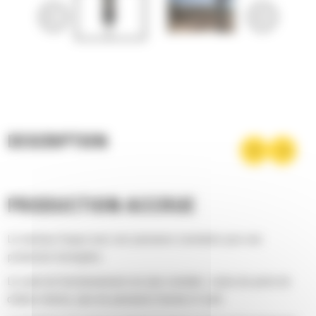
DESCRIPTION
PRODUCTION ACCRUE
Le marteau frappe avec une puissance constante pour une
production homogène.
Le cycle de fonctionnement est plus rentable : moins de perte de
chaleur interne, plus de puissance fournie à l'outil.