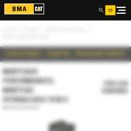
Panneau de gestion des cookies
»
»
»
Accueil
Produits
Marteaux performances
Marteau hydraulique H140 S
DÉTAILS DU PRODUIT
DESCRIPTION
SPÉCIFICATIONS TECHNIQUES
MARTEAUX
PERFORMANCES,
PRIX SUR
MARTEAU
DEMANDE
HYDRAULIQUE H140 S
Marteaux performances