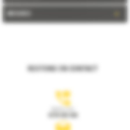
+
MESURES
RESTONS EN CONTACT
Appelez-nous
0770 555 556