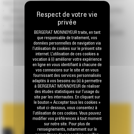
fonction de votre application.
Obtenez une puissance et une production constantes au fil du
temps grâce à la conception d'alimentation au gaz.
Les marteaux Cat® sont conçus pour travailler avec nos
BERGERAT MONNOYEUR traite, en tant
machines, telle une solution globale et procurent une connectivité
que responsable de traitement, vos
hydraulique continue pour des performances maximales.
données personnelles de navigation via
l’utilisation de cookies sur le présent site
internet. L’utilisation de ces cookies a
vocation à (i) améliorer votre expérience
en ligne en vous identifiant à chacune de
vos connexions sur le site et en vous
fournissant des services personnalisés
adaptés à vos besoins ou (ii) à permettre
à BERGERAT MONNOYEUR de réaliser
des études statistiques sur l’usage du
site par les internautes. En cliquant sur
le bouton « Accepter tous les cookies »
situé ci-dessous, vous consentez à
l’utilisation de ces cookies. Vous pouvez
modifier vos préférences à tout moment
sur notre site. Pour plus de
renseignements, notamment sur le