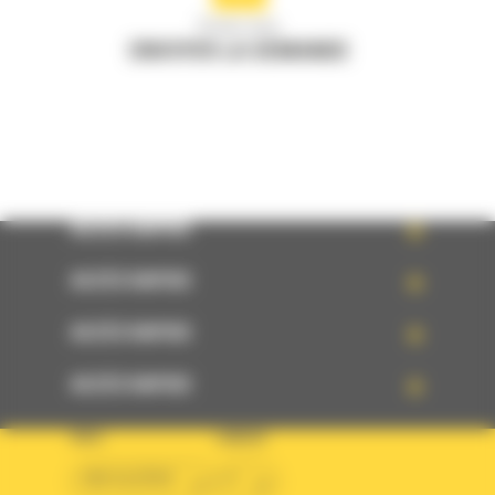
Écrivez-nous
ENVOYER LA DEMANDE
ACCÈS RAPIDE
ACCÈS RAPIDE
ACCÈS RAPIDE
ACCÈS RAPIDE
PAYS
LANGUE
BM ALGÉRIE
fr