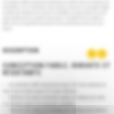
Les marteaux Cat® accomplissent rapidement vos tâches dans les domaines de
la démolition, de la construction et des carrières. Associez la conception légère
et simple des marteaux de la série GC à la fiabilité, la longue durée de vie et la
valeur ajoutée que les produits Cat procurent. Le résultat sera une solution à
faible coût, vous apportant la puissance et les performances dont vous avez
besoin.
DESCRIPTION
CONCEPTION FIABLE, ROBUSTE ET
RÉSISTANTE
Les marteaux Cat® consomment jusqu'à 25 % de carburant en
moins tout en étant jusqu'à 27 % plus efficaces.
Bénéficiez de temps d'entretien rapides et réduisez les coûts
d'exploitation grâce à la conception simplifiée.
Choisissez des options de montage par le dessus ou le côté en