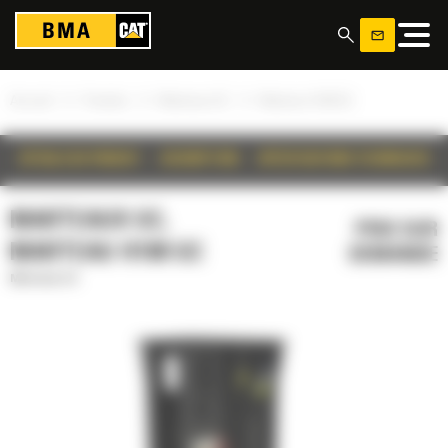
Panneau de gestion des cookies
»
»
»
Accueil
Produits
Marteaux GC
Marteau H180 GC
DÉTAILS DU PRODUIT
DESCRIPTION
SPÉCIFICATIONS TECHNIQUES
MARTEAUX GC,
PRIX SUR
MARTEAU H180 GC
DEMANDE
Marteaux GC