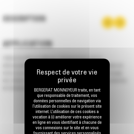
DESCRIPTION
APPLICATION
Utilisez les débroussailleuses-déchiqueteuses pour le
débroussaillement, la gestion de la végétation, la réhabilitation de
terres non labourées, l'entretien des milieux naturels, le broyage
des résidus d'élagage et des déchets organiques pour la production
de biomasse.
BERGERAT MONNOYEUR traite, en tant
que responsable de traitement, vos
données personnelles de navigation via
l’utilisation de cookies sur le présent site
internet. L’utilisation de ces cookies a
vocation à (i) améliorer votre expérience
en ligne en vous identifiant à chacune de
vos connexions sur le site et en vous
fournissant des services personnalisés