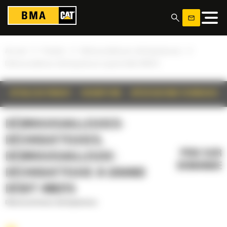
Panneau de gestion des cookies
»
»
»
Accueil
Produits
Débroussailleuses-déchiqueteuses
Débroussailleuse-déchiqueteuse à grand débit HM215
DÉTAILS DU PRODUIT
DESCRIPTION
SPÉCIFICATIONS TECHNIQUES
DÉBROUSSAILLEUSES-
DÉCHIQUETEUSES,
PRIX SUR
DÉBROUSSAILLEUSE-
DEMANDE
DÉCHIQUETEUSE À GRAND
DÉBIT HM215
Débroussailleuses-déchiqueteuses