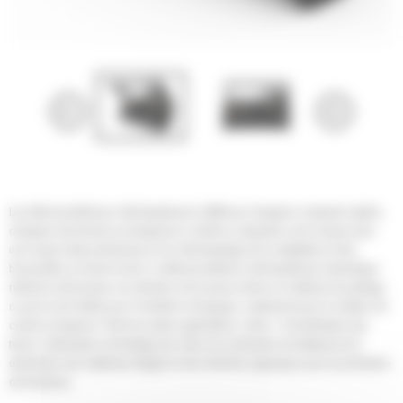
Les débroussailleuses-déchiqueteuses Cat® pour chargeurs compacts rigides,
chargeurs tout-terrain et chargeuses à chaînes compactes sont conçues pour
une coupe haute performance et un déchiquetage de la végétation et des
broussailles en terrain boisé. La débroussailleuse-déchiqueteuse hydraulique
réduit les arbrisseaux, les arbustes et les jeunes arbres en matériau de paillage,
ce qui la rend idéale pour l'entretien écologique, notamment pour la création de
couloirs d'urgence. Parmi les autres applications, citons : la bonification des
terres, l'élimination du feuillage des sites de construction de bâtiment et la
destruction des matériaux élagués et des déchets organiques pour la production
de biomasse.