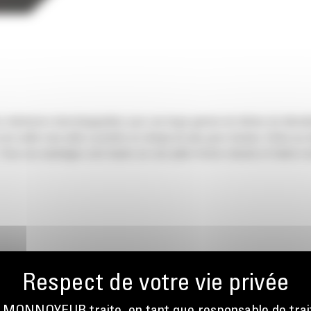
rs mâchoires interchangeables pour une large gamme de tâches de démolit
 ces outils vous aide à prendre en charge de plus gros travaux. Grâce au
. Tous ces avantages sont basés sur une plate-forme robuste et facile à e