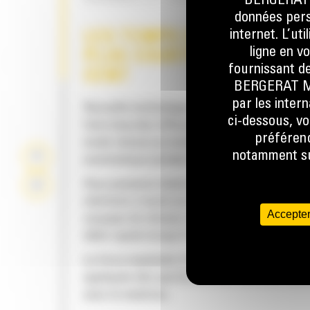
BERGERAT M
données perso
internet. L’ut
LES TEMPS DE CYCLE SON
ligne en v
PLUS COURTS DE 50 POUR
fournissant de
CENT
BERGERAT MON
par les inter
Nouvelle technologie SpeedBooster permett
ci-dessous, vo
faire basculer efficacement la force hydraul
préférenc
mode vitesse au mode optimisé, de façon
notamment sur
automatique pendant l'utilisation.
Vous passerez moins de temps à attendre qu
mâchoire s'ouvre ou se ferme au contact, car
Accepter
soupape de vitesse s'ajuste automatiquemen
débit rapide lorsqu'il n'y a aucune charge.
La force maximale d'écrasement/de coupe e
appliquée dès que la mâchoire entre en cont
avec le matériau.