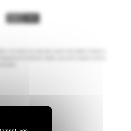
Image
Video
ion. Les temps de cycle plus courts vous aident à mener à
 changement de mâchoire rapide, vous avez toujours sous la
ntretenir.