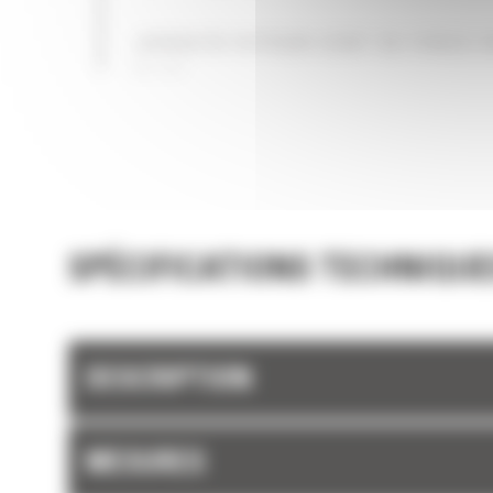
JUSQU'À 19 POUR CENT DE FORCE 
PLUS
SPÉCIFICATIONS TECHNIQUE
DESCRIPTION
MESURES