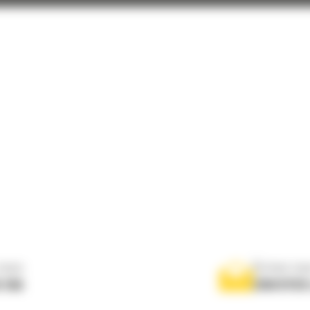
nous
Écrivez-no
 556
ENVOYER