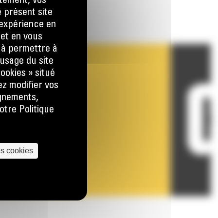
tement, vos
e présent site
e expérience en
 et en vous
) à permettre à
usage du site
ookies » situé
ez modifier vos
ignements,
otre Politique
es cookies