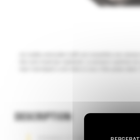
Les cisailles universelles Cat® sont compatibles avec plusieu
bien votre travail plus rapidement. La puissance supérieure de
main l'outil adapté à votre tâche et vous n'êtes jamais ralenti
DESCRIPTION
DURABLE ET FACILE À ENTRETENIR