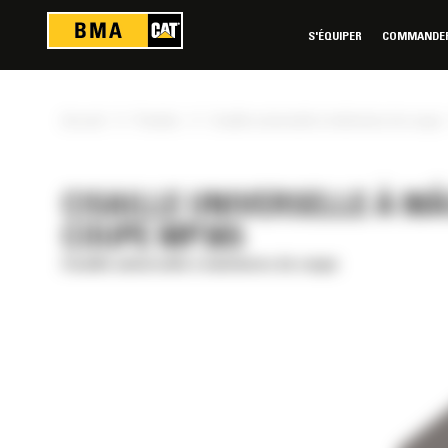
Panneau de gestion des cookies
S'ÉQUIPER
COMMANDER 
»
»
Accueil
Produits
Cisaille universelle à mâchoires de coupe
CISAILLE UNIVERSELLE À M
COUPE MP365
Cisaille universelle à mâchoires de coupe