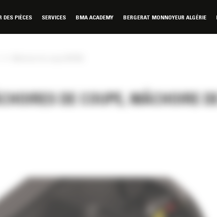
DES PIÈCES
SERVICES
BMA ACADEMY
BERGERAT MONNOYEUR ALGÉRIE
»
Mâchoire de coupe MP365
ÂCHOIRES DE COUPE, MÂCHOIRE D