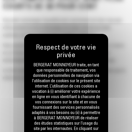
COURTS DE 50 POUR CENT
Nouvelle technologie SpeedBooster permettant de faire basculer
efficacement la force hydraulique du mode vitesse au mode
optimisé, de façon automatique pendant l'utilisation.
Vous passerez moins de temps à attendre que la mâchoire s'ouvre
ou se ferme au contact, car la soupape de vitesse s'ajuste
automatiquement au débit rapide lorsqu'il n'y a aucune charge.
BERGERAT MONNOYEUR traite, en tant
que responsable de traitement, vos
La force maximale d'écrasement/de coupe est appliquée dès que la
données personnelles de navigation via
mâchoire entre en contact avec le matériau.
l’utilisation de cookies sur le présent site
internet. L’utilisation de ces cookies a
vocation à (i) améliorer votre expérience
en ligne en vous identifiant à chacune de
vos connexions sur le site et en vous
fournissant des services personnalisés
adaptés à vos besoins ou (ii) à permettre
à BERGERAT MONNOYEUR de réaliser
des études statistiques sur l’usage du
site par les internautes. En cliquant sur