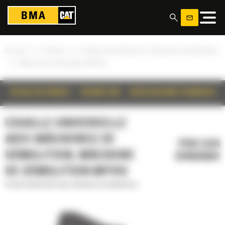
Panneau de gestion des cookies
»
»
Accueil
Produits
Cisaille universelle avec mâchoires de démolition
»
Mâchoire de démolition MP318
DÉTAILS DU PRODUIT
DESCRIPTION
SPÉCIFICATIONS TECHNIQUES
CISAILLE UNIVERSELLE
AVEC MÂCHOIRES DE
PRIX SUR
DÉMOLITION, MÂCHOIRE
DEMANDE
DE DÉMOLITION MP318
Cisaille universelle avec mâchoires de démolition