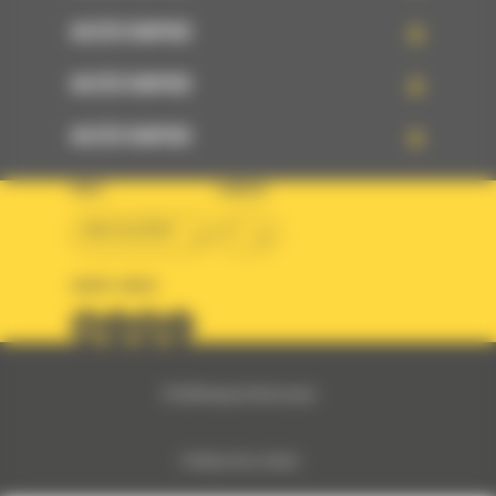
ACCÈS RAPIDE
ACCÈS RAPIDE
ACCÈS RAPIDE
PAYS
LANGUE
BM ALGÉRIE
fr
SUIVEZ-NOUS
© 2024 Bergerat-Monnoyeur
Politique des cookies