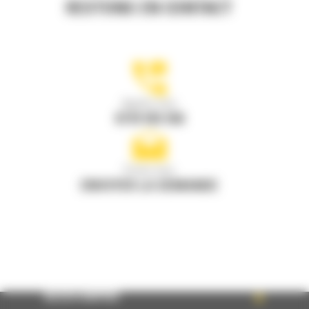
RESTONS EN CONTACT
Appelez-nous
0770 555 556
Écrivez-nous
ENVOYER LA DEMANDE
ACCÈS RAPIDE