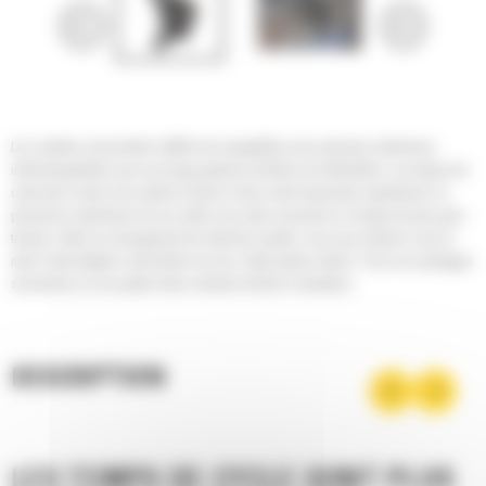
Les cisailles universelles Cat® sont compatibles avec plusieurs mâchoires
interchangeables pour une large gamme de tâches de démolition. Les temps de
cycle plus courts vous aident à mener à bien votre travail plus rapidement. La
puissance supérieure de ces outils vous aide à prendre en charge de plus gros
travaux. Grâce au changement de mâchoire rapide, vous avez toujours sous la
main l'outil adapté à votre tâche et vous n'êtes jamais ralenti. Tous ces avantages
sont basés sur une plate-forme robuste et facile à entretenir.
DESCRIPTION
LES TEMPS DE CYCLE SONT PLUS