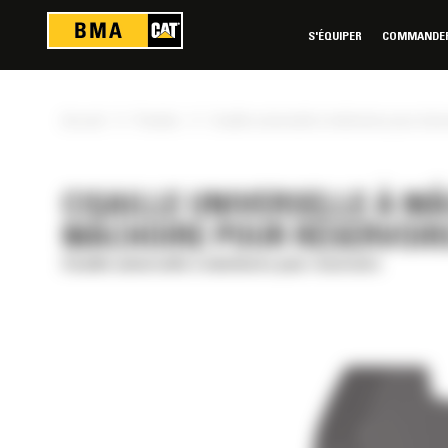
Panneau de gestion des cookies
S'ÉQUIPER
COMMANDER 
»
»
Accueil
Produits
Cisaille universelle à mâchoires pour réser
CISAILLE UNIVERSELLE À M
MÂCHOIRE POUR RÉSERVOIR
Cisaille universelle à mâchoires pour réservoirs