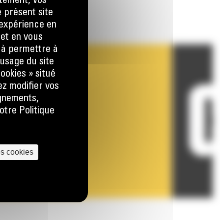
tement, vos
e présent site
e expérience en
 et en vous
) à permettre à
usage du site
ookies » situé
ez modifier vos
ignements,
otre Politique
es cookies