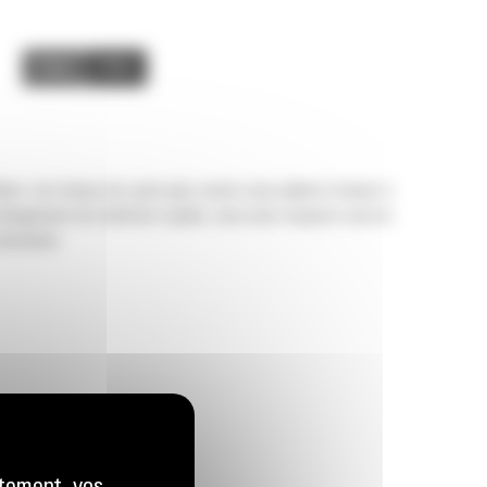
Image
Video
ion. Les temps de cycle plus courts vous aident à mener à
 changement de mâchoire rapide, vous avez toujours sous la
ntretenir.