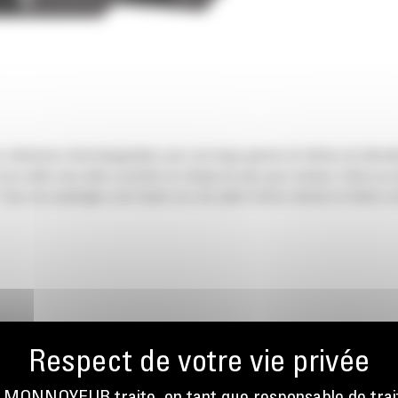
rs mâchoires interchangeables pour une large gamme de tâches de démolit
 ces outils vous aide à prendre en charge de plus gros travaux. Grâce au
. Tous ces avantages sont basés sur une plate-forme robuste et facile à e