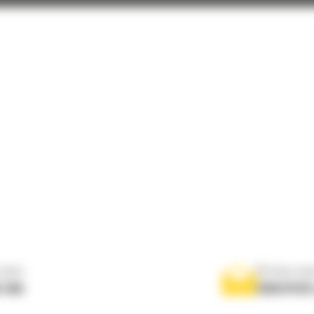
nous
Écrivez-no
 556
ENVOYER