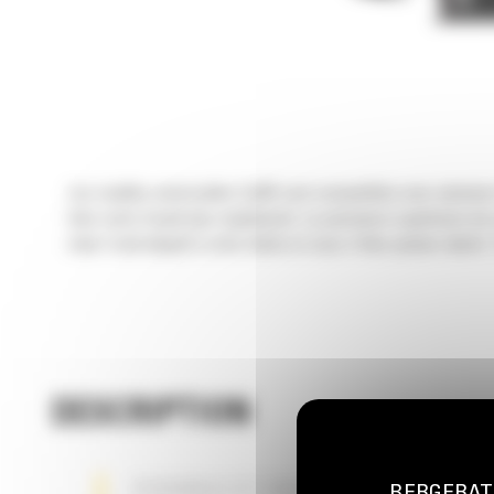
Les cisailles universelles Cat® sont compatibles avec plusieu
bien votre travail plus rapidement. La puissance supérieure de
main l'outil adapté à votre tâche et vous n'êtes jamais ralenti
DESCRIPTION
DURABLE ET FACILE À ENTRETENIR