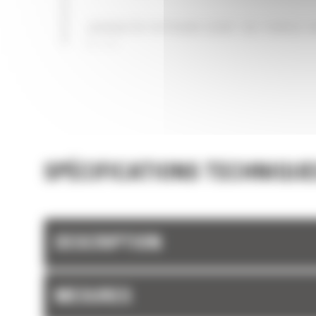
JUSQU'À 19 POUR CENT DE FORCE 
PLUS
SPÉCIFICATIONS TECHNIQUE
DESCRIPTION
MESURES