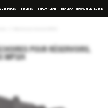
DES PIÈCES
SERVICES
BMA ACADEMY
BERGERAT MONNOYEUR ALGÉRIE
»
voirs
Mâchoire pour réservoirs MP324
ÂCHOIRES POUR RÉSERVOIRS,
S MP324