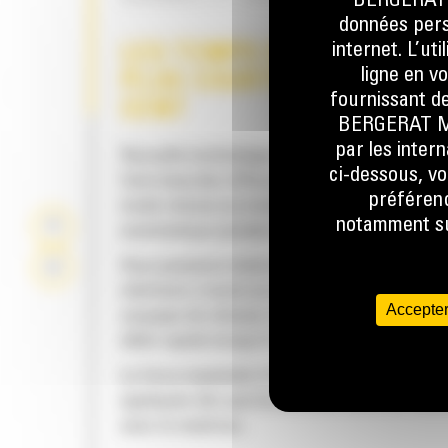
BERGERAT M
données perso
internet. L’ut
LES TEMPS DE CYCLE SON
ligne en v
PLUS COURTS DE 50 POUR
fournissant de
CENT
BERGERAT MON
par les inter
Nouvelle technologie SpeedBooster permett
ci-dessous, vo
faire basculer efficacement la force hydraul
préférenc
mode vitesse au mode optimisé, de façon
notamment sur
automatique pendant l'utilisation.
Vous passerez moins de temps à attendre qu
mâchoire s'ouvre ou se ferme au contact, car
Accepter
soupape de vitesse s'ajuste automatiquemen
débit rapide lorsqu'il n'y a aucune charge.
La force maximale d'écrasement/de coupe e
appliquée dès que la mâchoire entre en cont
avec le matériau.