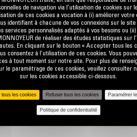
ONNOYEUR traite, en tant que responsable de trai
nnelles de navigation via l’utilisation de cookies sur l
ilisation de ces cookies a vocation à (i) améliorer votr
T
ous identifiant à chacune de vos connexions sur le site
s services personnalisés adaptés à vos besoins ou (ii
NOYEUR de réaliser des études statistiques sur l’
nautes. En cliquant sur le bouton « Accepter tous les c
ant de
us consentez à l’utilisation de ces cookies. Vous pouv
ique du
es à tout moment sur notre site. Pour plus de rense
 le paramétrage de ces cookies, veuillez consulter n
sur les cookies accessible ci-dessous.
e la
 la
 tous les cookies
Refuser tous les cookies
Paramétrer l
t au
Politique de confidentialité
st
act