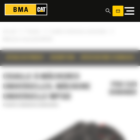
Panneau de gestion des cookies
»
»
»
Accueil
Produits
Cisaille à mâchoires universelles
Mâchoire universelle MP332
DÉTAILS DU PRODUIT
DESCRIPTION
SPÉCIFICATIONS TECHNIQUES
CISAILLE À MÂCHOIRES
PRIX SUR
UNIVERSELLES, MÂCHOIRE
DEMANDE
UNIVERSELLE MP332
Cisaille à mâchoires universelles