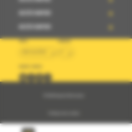
ACCÈS RAPIDE
ACCÈS RAPIDE
PAYS
LANGUE
BM ALGÉRIE
fr
SUIVEZ-NOUS
© 2024 Bergerat-Monnoyeur
Politique des cookies
Politique de protection des données