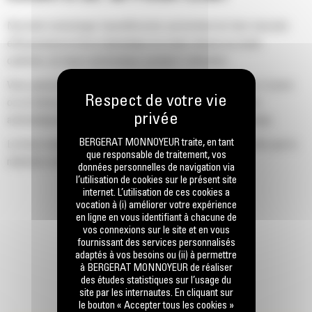
Nouvelle technologie SpeedBooster permettant de faire basculer
efficacement la force hydraulique du mode vitesse au mode
optimisé, de façon automatique pendant l'utilisation.
Vous passerez moins de temps à attendre que la mâchoire s'ouvre
ou se ferme au contact, car la soupape de vitesse s'ajuste
automatiquement au débit rapide lorsqu'il n'y a aucune charge.
BERGERAT MONNOYEUR traite, en tant
La force maximale d'écrasement/de coupe est appliquée dès que la
que responsable de traitement, vos
mâchoire entre en contact avec le matériau.
données personnelles de navigation via
l’utilisation de cookies sur le présent site
internet. L’utilisation de ces cookies a
vocation à (i) améliorer votre expérience
en ligne en vous identifiant à chacune de
vos connexions sur le site et en vous
fournissant des services personnalisés
adaptés à vos besoins ou (ii) à permettre
à BERGERAT MONNOYEUR de réaliser
des études statistiques sur l’usage du
site par les internautes. En cliquant sur
le bouton « Accepter tous les cookies »