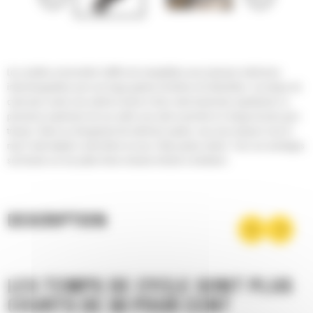
Les cisailles universelles Cat® sont compatibles avec plusieurs mâchoires
interchangeables pour une large gamme de tâches de démolition. Les temps de
cycle plus courts vous aident à mener à bien votre travail plus rapidement. La
puissance supérieure de ces outils vous aide à prendre en charge de plus gros
travaux. Grâce au changement de mâchoire rapide, vous avez toujours sous la
main l'outil adapté à votre tâche et vous n'êtes jamais ralenti. Tous ces avantages
sont basés sur une plate-forme robuste et facile à entretenir.
DESCRIPTION
LES TEMPS DE CYCLE SONT PLUS
COURTS DE 50 POUR CENT