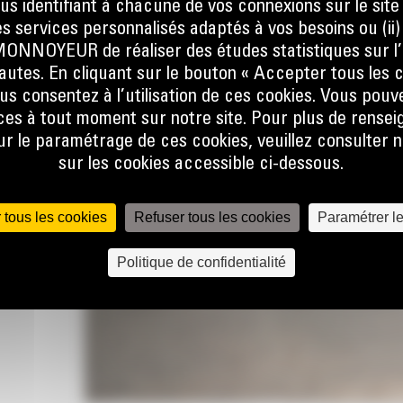
ous identifiant à chacune de vos connexions sur le site
s services personnalisés adaptés à vos besoins ou (ii
NOYEUR de réaliser des études statistiques sur l’
t
nautes. En cliquant sur le bouton « Accepter tous les c
ur
us consentez à l’utilisation de ces cookies. Vous pouv
 en
es à tout moment sur notre site. Pour plus de rense
le pour
 le paramétrage de ces cookies, veuillez consulter n
 avant
sur les cookies accessible ci-dessous.
 la
 bandes
es pour
 tous les cookies
Refuser tous les cookies
Paramétrer l
nnelles
Politique de confidentialité