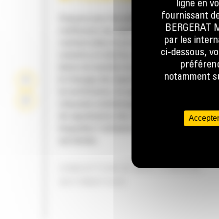
ligne en v
fournissant de
Conçues pour les petites tâches de pose de
BERGERAT MON
revêtement des applications résidentielles e
par les inter
commerciales et principalement utilisées po
ci-dessous, vo
remettre en état les surfaces en asphalte et
préférenc
béton de manière économique. Solution idéa
notamment sur
le fraisage des imperfections du revêtement
la rectification, la suppression des parties de
chaussée endommagées, la suppression des
de signalisation des voies et toutes les tâch
Accepter
lesquelles l'utilisation de fraiseuses traditio
est limitée.
CONCEPTION DE MISE À NIVEAU
AUTOMATIQUE