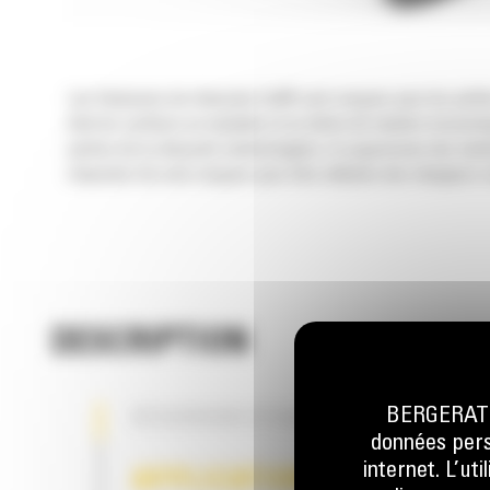
Les fraiseuses de chaussée Cat® sont conçues pour les petite
état les surfaces en asphalte et en béton de manière économique
parties de la chaussée endommagées, la suppression des bandes d
chaussée Cat sont conçues pour être utilisées des chargeurs
DESCRIPTION
BERGERAT M
RÉSERVOIR D'EAU INTÉGRÉ EN OPT
données perso
internet. L’ut
APPLICATION