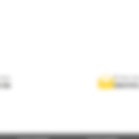
nous
Écrivez-no
 556
ENVOYER