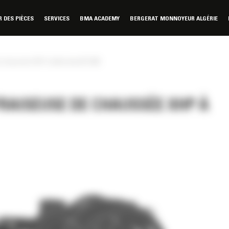
DES PIÈCES
SERVICES
BMA ACADEMY
BERGERAT MONNOYEUR ALGÉRIE
e chaussée XHP à débit élevéPC406
FRAISEUSE DE CHAUSSÉE XHP À