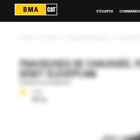
Panneau de gestion des cookies
S'ÉQUIPER
COMMANDER 
»
»
»
Accueil
Produits
Fraiseuses de chaussée
Fraiseuse d
FRAISEUSES DE CHAUSSÉE, 
DÉBIT ÉLEVÉPC406
Fraiseuses de chaussée
Poids
987 kg