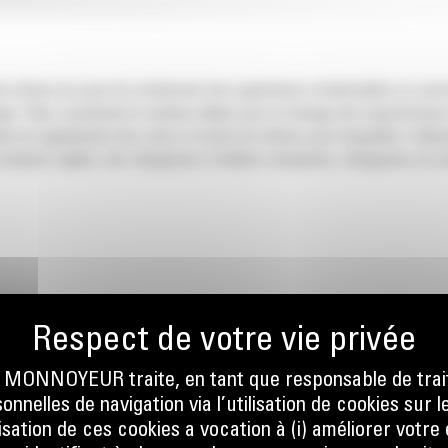
s tâches de pose de revêtement des applications résidentielles et comme
. Elles constituent la solution idéale pour le fraisage des imperfections
e signalisation des voies et toutes les tâches pour lesquelles l'utilisat
 compacts rigides, des chargeuses à chaînes compactes, chargeuses sur
ONNOYEUR traite, en tant que responsable de trai
ION
nnelles de navigation via l’utilisation de cookies sur l
ilisation de ces cookies a vocation à (i) améliorer votr