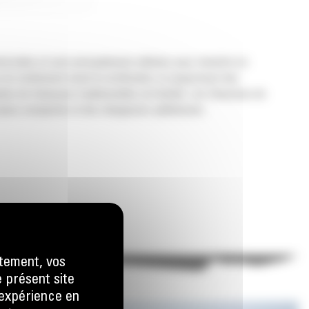
rciales et sont principalement utilisées pour remettre en
 du revêtement avant la rectification, la suppression des
ion de fraiseuses traditionnelles est limitée. Les fraiseuses de
 pneus compactes et des chargeuses-pelleteuses.
tement, vos
e présent site
e expérience en