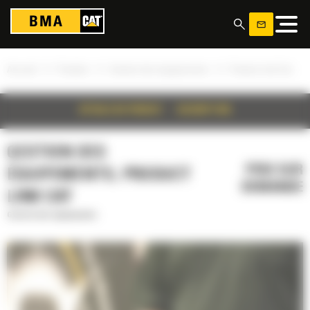
Panneau de gestion des cookies
»
»
»
Accueil
Produits
Gestion des équipements
Product Link Cat
DÉTAILS DU PRODUIT
DESCRIPTION
GESTION DES
PRIX SUR
ÉQUIPEMENTS, PRODUCT
DEMANDE
LINK CAT
Gestion des équipements