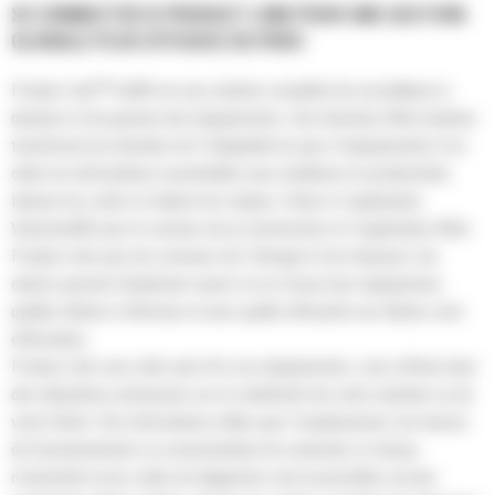
SE CONNECTER À PRODUCT LINK POUR UNE GESTION
GLOBALE PLUS EFFICACE DU PARC
Product Link™ Cat® est une solution complète de surveillance à
distance et de gestion des équipements. Son interface Web intuitive
transforme les données de l'intégralité du parc d'équipements d'un
client en informations essentielles pour améliorer la productivité,
baisser les coûts et réduire les risques. Grâce à l'application
VisionLink® pour le secteur de la construction et l'application Web
Product Link pour les secteurs de l'énergie et du transport, les
clients peuvent facilement savoir où se trouve leur équipement,
quelles tâches il effectue et avec quelle efficacité ces tâches sont
effectuées.
Product Link vous relie sans fil à vos équipements, vous offrant ainsi
des indications précieuses sur le rendement de votre machine ou de
votre flotte. Des informations telles que l'emplacement, les heures
de fonctionnement, la consommation de carburant, le temps
d'inactivité et les codes de diagnostic sont accessibles via des