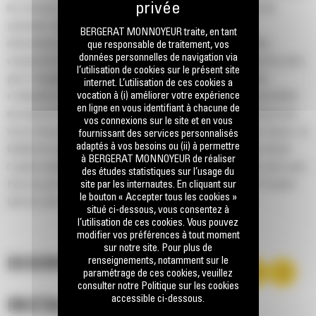
les secteurs Énergie et Systèmes de transport, proposent de
puissants outils et fonctions pour traiter et véhiculer des
BERGERAT MONNOYEUR traite, en tant
informations jusqu'aux utilisateurs et concessionnaires. Elles
que responsable de traitement, vos
données personnelles de navigation via
comportent également des outils essentiels pour la gestion de votre
l’utilisation de cookies sur le présent site
parc d'équipements intégrant des fonctions de cartographie,
internet. L’utilisation de ces cookies a
vocation à (i) améliorer votre expérience
d'utilisation et autres. Des options matérielles offrent la possibilité
en ligne en vous identifiant à chacune de
de transmettre des informations depuis (et vers) votre équipement
vos connexions sur le site et en vous
via un réseau cellulaire ou des satellites en orbite terrestre basse. La
fournissant des services personnalisés
adaptés à vos besoins ou (ii) à permettre
famille de logiciels compatibles vous offre la possibilité de choisir
à BERGERAT MONNOYEUR de réaliser
l'option adaptée à l'emplacement pour lequel est exploité votre parc.
des études statistiques sur l’usage du
Pour de plus amples informations, consultez le spécialiste Product
site par les internautes. En cliquant sur
le bouton « Accepter tous les cookies »
Link de votre concessionnaire.
situé ci-dessous, vous consentez à
l’utilisation de ces cookies. Vous pouvez
modifier vos préférences à tout moment
sur notre site. Pour plus de
renseignements, notamment sur le
DESCRIPTION
paramétrage de ces cookies, veuillez
consulter notre Politique sur les cookies
accessible ci-dessous.
INSTALLATION