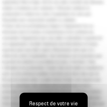
applications Web en ligne, afin de vous aider à prendre des décisions
rapides et éclairées pour optimiser l'efficacité, améliorer la
productivité et réduire les coûts d'exploitation de votre parc.
Disponible avec connectivité satellite ou cellulaire.
Product Link est profondément intégré à l'équipement Cat, en
interaction avec le moteur, la transmission et les systèmes de
commande d'équipement pour vous aider à rationaliser la gestion de
vos équipements. Accéder facilement aux informations en temps
opportun peut vous aider à gérer efficacement votre parc et à
réduire les coûts d'exploitation. Des fonctions sont proposées pour
la gestion du matériel, la surveillance du parc, l'entretien, l'état,
l'utilisation et la productivité. Product Link est installé en standard en
usine sur de nombreux modèles Cat livrés aux clients dans plus de
50 pays du monde entier. La plate-forme Product Link répond à des
besoins spécifiques des secteurs de la construction et de la
production d'énergie en proposant une interface utilisateur intuitive
basée sur le Web et spécialisée pour chaque marché. L'application
VisionLink pour la construction et l'application Web Product Link pour