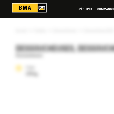
Panneau de gestion des cookies
S'ÉQUIPER
COMMANDER 
»
»
»
Accueil
Produits
Dessoucheuses
Dessoucheuse SG16
DESSOUCHEUSES, DESSOUCH
Dessoucheuses
Poids
379 kg