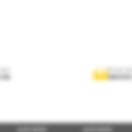
nous
Écrivez-no
 556
ENVOYER
ACCÈS RAPIDE
ACCÈS RAPIDE