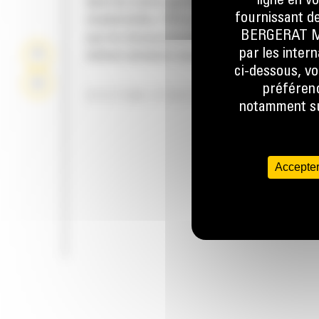
ligne en v
dans les zones agricoles, commerciales ou
fournissant de
résidentielles. Offre une production plus imp
BERGERAT MON
que les dessoucheuses remorquées lorsqu'il 
par les inter
enlever plusieurs souches.
ci-dessous, vo
préférenc
SYSTÈME D'ENTRAÎNEMENT
notamment sur
Accepter