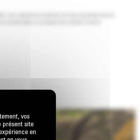
s. Leur capacité de production est plus importante que les
n travail rapide sur la plupart des variétés d'arbres.
tement, vos
e présent site
e expérience en