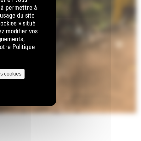
 et en vous
) à permettre à
usage du site
ookies » situé
ez modifier vos
ignements,
otre Politique
es cookies