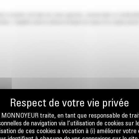
 à moindre coût dans les zones agricoles, commerciales ou résidentielle
es. L'équilibre entre la vitesse du disque de coupe et le couple permet u
UBLE
ONNOYEUR traite, en tant que responsable de trai
nnelles de navigation via l’utilisation de cookies sur l
ilisation de ces cookies a vocation à (i) améliorer votr
ches