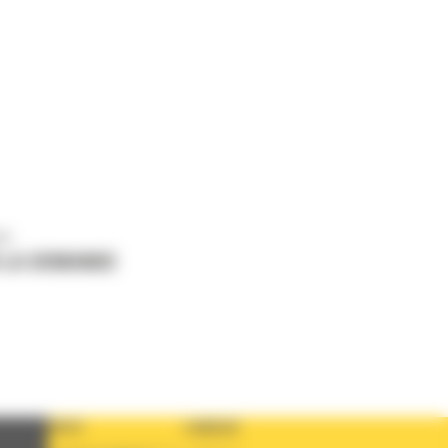
us
 LA DEMANDE
PAYS
LANGUE