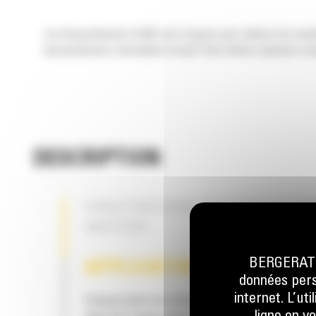
Les dessoucheuses Cat® sont conçues pour enlever les souches
dessoucheuses remorquées lorsqu'il faut enlever plusieurs souch
DESCRIPTION
PIEDS PORTEURS PIVOTANTS À DO
HAUTEUR
BERGERAT M
APPLICATION
données perso
internet. L’ut
Conçue pour un retrait économique des sou