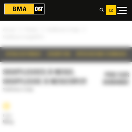
Panneau de gestion des cookies
»
»
»
Accueil
Produits
Souffleuses à neige
Souffleuse à neigeSR121
DÉTAILS DU PRODUIT
DESCRIPTION
SPÉCIFICATIONS TECHNIQUES
SOUFFLEUSES À NEIGE,
PRIX SUR
SOUFFLEUSE À NEIGESR121
DEMANDE
Souffleuses à neige
Poids
501 kg