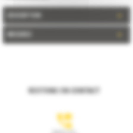
+
DESCRIPTION
+
MESURES
RESTONS EN CONTACT
Appelez-nous