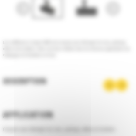
Les souffleuses à neige Cat® sont conçues pour déneiger les rues, parkings,
allées et les trottoirs: elles sont donc idéales dans les diverses applications de
nettoyage et d'entretien en hiver.
DESCRIPTION
APPLICATION
Conçues pour déneiger les rues, parkings, allées et trottoirs.