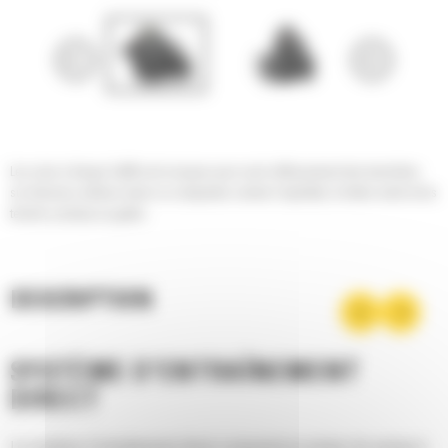
Les scies à disque Cat® sont conçues pour ouvrir efficacement des tranchées
sur diverses surfaces dures ou compactes comme l'asphalte, le béton armé et les
terrains rocheux ou gelés.
DESCRIPTION
SYSTÈME D'ENTRAÎNEMENT
DIRECT