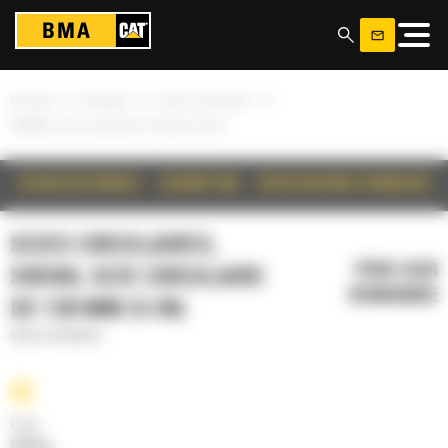
Panneau de gestion des cookies
»
»
»
Accueil
Produits
Scies circulaires
SW345, scie circulaire de 130 mm (5 in)
DÉTAILS DU PRODUIT
DESCRIPTION
SPÉCIFICATIONS TECHNIQUES
SCIES CIRCULAIRES,
PRIX SUR
SW345, SCIE CIRCULAIRE
DEMANDE
DE 130 MM (5 IN)
Scies circulaires
Poids
1016 kg