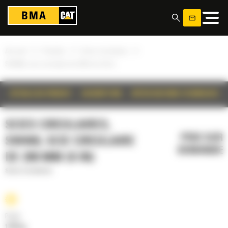
Panneau de gestion des cookies
»
»
»
Accueil
Produits
Scies circulaires
SW460, scie circulaire de 200 mm (8 in)
DÉTAILS DU PRODUIT
DESCRIPTION
SPÉCIFICATIONS TECHNIQUES
SCIES CIRCULAIRES,
PRIX SUR
SW460, SCIE CIRCULAIRE
DEMANDE
DE 200 MM (8 IN)
Scies circulaires
Poids
1325 kg