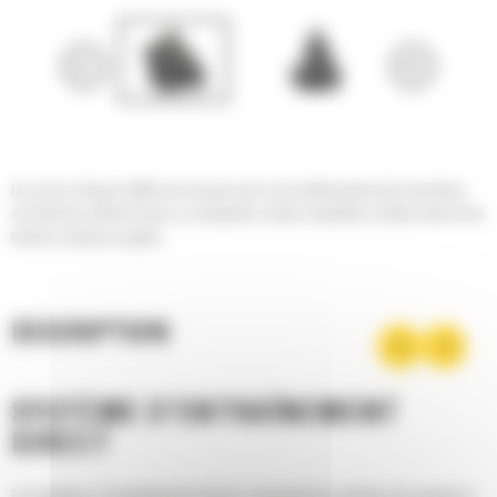
Les scies à disque Cat® sont conçues pour ouvrir efficacement des tranchées
sur diverses surfaces dures ou compactes comme l'asphalte, le béton armé et les
terrains rocheux ou gelés.
DESCRIPTION
SYSTÈME D'ENTRAÎNEMENT
DIRECT