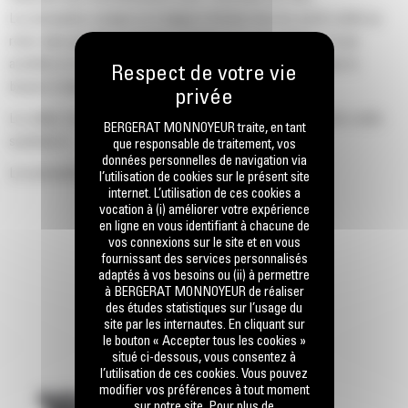
La conception conique et à bague à friction fixe les porte-outils au
rotor sans goupille de fixation, boulon ou vis de réglage, ce qui
accélère le temps de remplacement jusqu'à 50 % et élimine le
besoin d'attaches ou de serrage
Le collier d'usure 20 mm est plus long de 66 % que les porte-outils
BERGERAT MONNOYEUR traite, en tant
système G
que responsable de traitement, vos
données personnelles de navigation via
La conception de porte-outils anti-rotation garantit un
l’utilisation de cookies sur le présent site
internet. L’utilisation de ces cookies a
positionnement approprié pour éviter l'usure sur les blocs et les
vocation à (i) améliorer votre expérience
supports
en ligne en vous identifiant à chacune de
vos connexions sur le site et en vous
L'eau peut pénétrer par l'orifice d'accès radial du porte-outils pour
fournissant des services personnalisés
faciliter la rotation des dents et une usure uniforme des pointes
adaptés à vos besoins ou (ii) à permettre
à BERGERAT MONNOYEUR de réaliser
Des porte-outils sont disponibles pour s'adapter à des outils de
des études statistiques sur l’usage du
site par les internautes. En cliquant sur
tailles de dent de 20 mm, 22 mm et 25 mm pour diverses applications
le bouton « Accepter tous les cookies »
situé ci-dessous, vous consentez à
l’utilisation de ces cookies. Vous pouvez
modifier vos préférences à tout moment
sur notre site. Pour plus de