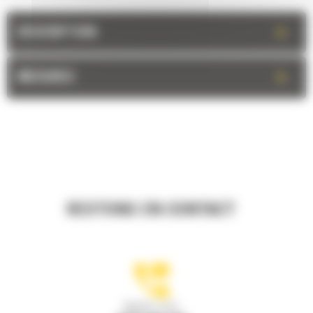
+
DESCRIPTION
+
MESURES
RESTONS EN CONTACT
Appelez-nous