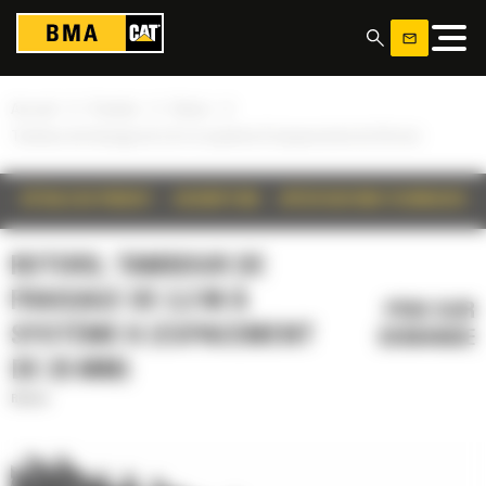
Panneau de gestion des cookies
»
»
»
Accueil
Produits
Rotors
Tambour de fraisage de 2,2 m à système K (espacement de 25 mm)
DÉTAILS DU PRODUIT
DESCRIPTION
SPÉCIFICATIONS TECHNIQUES
ROTORS, TAMBOUR DE
FRAISAGE DE 2,2 M À
PRIX SUR
SYSTÈME K (ESPACEMENT
DEMANDE
DE 25 MM)
Rotors