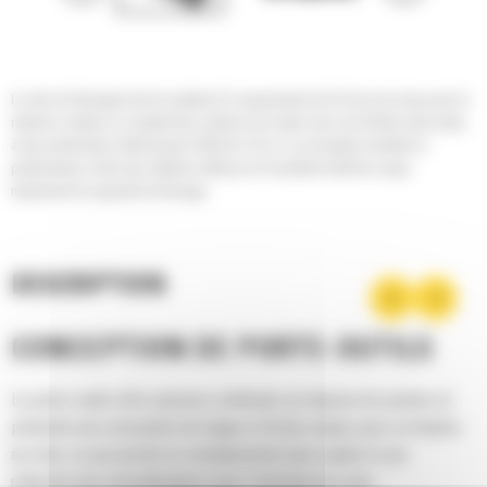
Le rotor de fraisage brut du système K à espacement de 25 mm est conçu pour le
retrait en surface ou complet des surfaces de routes avec une finition plus brute,
à des profondeurs allant jusqu'à 330 mm (13 in). La conception durable et
performante, le flux des matières efficace et l'excellent motif de coupe
maximisent la capacité de fraisage.
DESCRIPTION
CONCEPTION DE PORTE-OUTILS
Le porte-outils offre plusieurs méthodes de dépose de pointes et
présente une conception de bague à friction unique pour sa fixation
au rotor, ce qui permet un remplacement plus rapide et une
réduction des immobilisations pour l'entretien du rotor