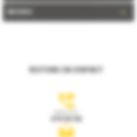
+
MESURES
RESTONS EN CONTACT
Appelez-nous
0770 555 556