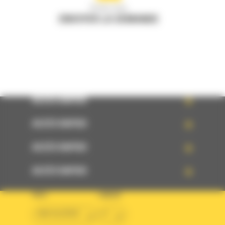
Écrivez-nous
ENVOYER LA DEMANDE
ACCÈS RAPIDE
ACCÈS RAPIDE
ACCÈS RAPIDE
ACCÈS RAPIDE
PAYS
LANGUE
BM ALGÉRIE
fr