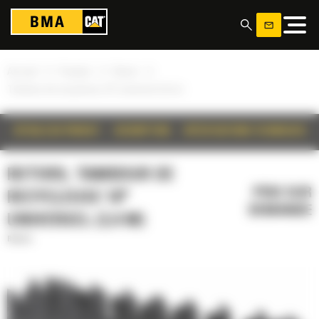
Panneau de gestion des cookies
»
»
»
Accueil
Produits
Rotors
Tambour de recycleuse 18" universel (2,4 m)
DÉTAILS DU PRODUIT
DESCRIPTION
SPÉCIFICATIONS TECHNIQUES
ROTORS, TAMBOUR DE
PRIX SUR
RECYCLEUSE 18"
DEMANDE
UNIVERSEL (2,4 M)
Rotors