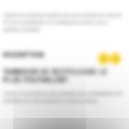
Tambour de recycleuse standard avec une profondeur de coupe de
18" pour la réhabilitation ou la stabilisation de divers sols et
matériaux d'asphalte.
DESCRIPTION
TAMBOUR DE RECYCLEUSE LE
PLUS POLYVALENT
Tambour de recycleuse le plus polyvalent pour la réhabilitation et la
stabilisation de routes anciennes et d'autres surfaces.