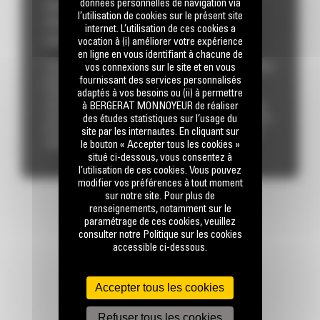
données personnelles de navigation via
DISCOVERING THE UNIQUE
l’utilisation de cookies sur le présent site
PERSONALITY TRAITS OF BM-NEW
internet. L’utilisation de ces cookies a
CATS
vocation à (i) améliorer votre expérience
en ligne en vous identifiant à chacune de
vos connexions sur le site et en vous
The world is a vast and diverse place, filled with endless
fournissant des services personnalisés
possibilities and remarkable wonders. From the
adaptés à vos besoins ou (ii) à permettre
towering mountains to the depths of the oceans,
à BERGERAT MONNOYEUR de réaliser
nature’s beauty captivates our senses. Each day brings
des études statistiques sur l’usage du
new opportunities for growth, learning, and exploration.
site par les internautes. En cliquant sur
As we navigate through life, we encounter challenges
le bouton « Accepter tous les cookies »
that test...
situé ci-dessous, vous consentez à
l’utilisation de ces cookies. Vous pouvez
modifier vos préférences à tout moment
sur notre site. Pour plus de
renseignements, notamment sur le
paramétrage de ces cookies, veuillez
consulter notre Politique sur les cookies
accessible ci-dessous.
Accepter tous les cookies
RESTONS EN CONTACT
Refuser tous les cookies