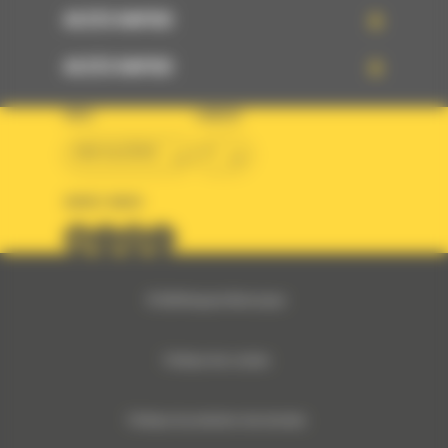
ACCÈS RAPIDE
ACCÈS RAPIDE
PAYS
LANGUE
BM ALGÉRIE
fr
SUIVEZ-NOUS
© 2024 Bergerat-Monnoyeur
Politique des cookies
Politique de protection des données