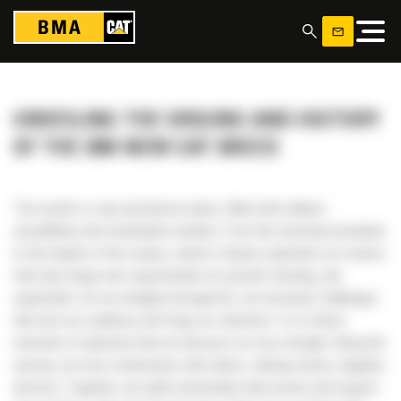
Panneau de gestion des cookies
UNVEILING THE ORIGINS AND HISTORY
OF THE BM-NEW CAT BREED
The world is a vast and diverse place, filled with endless
possibilities and remarkable wonders. From the towering mountains
to the depths of the oceans, nature’s beauty captivates our senses.
Each day brings new opportunities for growth, learning, and
exploration. As we navigate through life, we encounter challenges
that test our resilience and forge our character. It is in these
moments of adversity that we discover our true strength. Along the
journey, we form connections with others, sharing stories, laughter,
and love. Together, we build communities that nurture and support