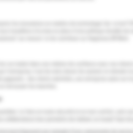
prier les innovations en matière de technologie Cat. Le but? O
 nous travaillons à la mise en place d’une politique durable 
sionnel ‘sur mesure’ et de contribuer au Happiness @ Work.
ci se traduit dans une relation de confiance avec nos clients
que l’entreprise, il est de notre devoir de soutenir et stimul
 gagnants : des clients satisfaits, une entreprise saine sur le
 se retrousser les manches.
e
uotidien. Le faire en toute sécurité et en tout confort, sont u
os collaborateurs leur permettre de réaliser un travail ‘haut d
chnicians) disposent par exemple d’une camionnette de service 