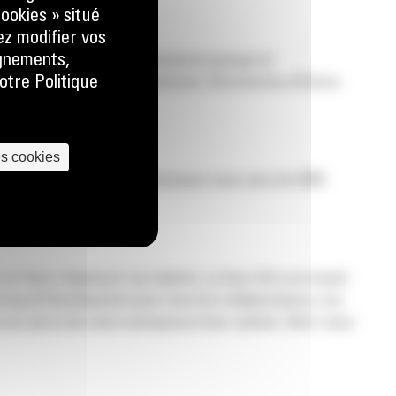
ookies » situé
ez modifier vos
ignements,
 chèques-repas, des assurances groupe et
otre Politique
ur un large éventail de services. Des bonnes affaires
es cookies
groupe français groupe Monnoyeur avec plus de 5000
éelles.
et faire s’épanouir nos talents. Le bien-être au travail
arning & Development pour tous les collaborateurs. Les
 du job et de notre entreprise à leur rythme. Bref, nous