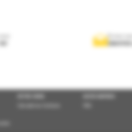
nous
Écrivez-no
767
ENVOYER
VOTRE CHOIX
ACCÈS RAPIDES
Calculatrice Carbone
FAQ
usher