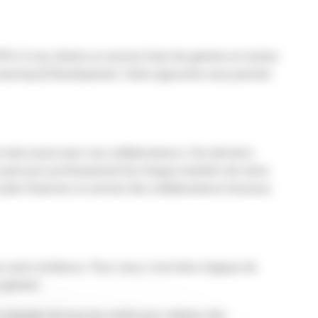
ffrir à nos clients un service haut de gamme en toutes
de Learning & Development. Cette approche nous permet
 mais aussi avec nos collaborateurs. Ces derniers
er le parcours professionnel de chaque membre de notre
 plan financier et surtout des collaborateurs heureux
ne autre évidence. Pour nous, il est donc logique de
e gamme’.
équipée de tous les outils pour réaliser des