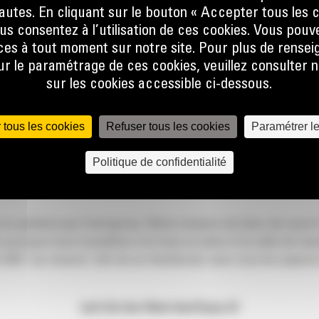
nautes. En cliquant sur le bouton « Accepter tous les c
tra-légaux
us consentez à l’utilisation de ces cookies. Vous pouv
es à tout moment sur notre site. Pour plus de rense
ariaux attractif avec des avantages extra-légaux comme des
 le paramétrage de ces cookies, veuillez consulter n
icient de belles remises dans un grand nombre de magasins et s
sur les cookies accessible ci-dessous.
ne appli sur smartphone.
 tous les cookies
Refuser tous les cookies
Paramétrer l
terpillar, une marque américaine ‘premium’ et fait partie du 
Politique de confidentialité
e développer un réseau de contacts internationaux sont donc r
e quittent pas l’entreprise. Notre mission est donc de nourrir 
 pourquoi nous travaillons à la mise en place d’un pôle de Le
ABC ‘sur mesure’ afin de se familiariser avec tous les aspects
Let’s Do the Work And Enjoy It!