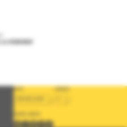
us
 LA DEMANDE
PAYS
LANGUE
BM BELGIUM
fr
SUIVEZ-NOUS