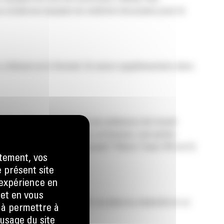
ces modernes équipés du matériel nécessaire pour le
, à Anvers et à Herstal. Un atout supplémentaire dans
spensable pour arriver à une ambiance de travail
te approche ? Un sourire, un bonjour, une petite
ute, de soutien ou d’un conseil ? Notre Team HR est là
tement, vos
e présent site
e expérience en
 et en vous
idée? Lancez-vous. Bref, on aime la créativité et un
) à permettre à
usage du site