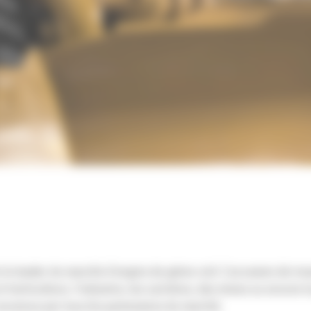
le leader du marché d’engins de génie civil. L’occasion de t
t horticulture, l’industrie, les carrières, des mines ou encore 
 reconnus par tous les partenaires du marché.