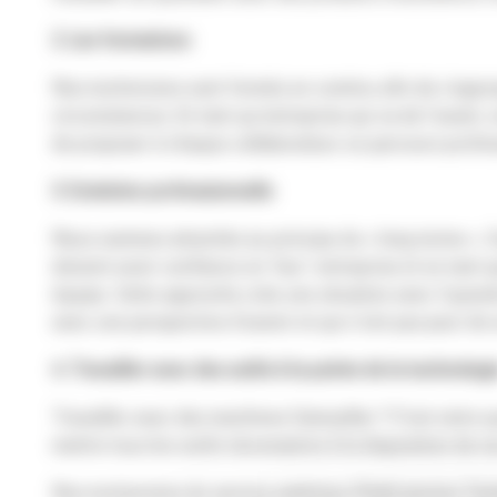
2. Les formations
Nos techniciens sont formés en continu afin de s’appro
circonstances. En tant qu’entreprise qui va de l’avant,
de proposer à chaque collaborateur un parcours profes
3. Evolution professionnelle
Nous sommes attachés au principe du « long terme ». Ce
doivent avoir confiance en ‘leur’ entreprise et en tant 
équipe. Cette approche crée une situation avec 3 grands
avec une perspective d’avenir et qui n’ont pas peur de
4. Travailler avec des outils à la pointe de la technologi
Travailler avec des machines Caterpillar ? C’est notre q
mettre tous les outils nécessaires à la disposition de n
Nos techniciens du service extérieur (Field service Te