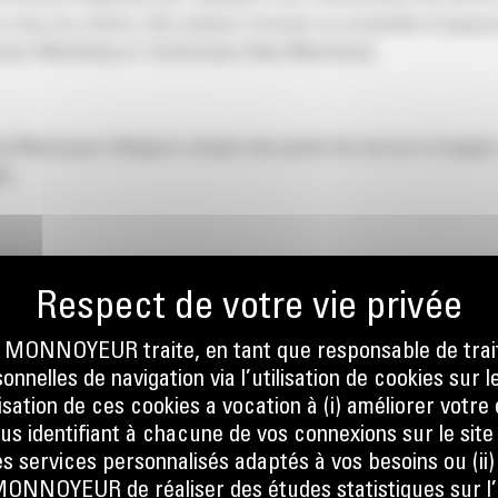
ns chez les clients. Nos ateliers forment un ensemble d’espa
nicians Workshop et Technicians New Machines).
erat Monnoyeur Belgium compte des points de service à Izegem
ée.
En effet, une communication ouverte et transversale est indi
omme les plus modestes, sont importantes. Des exemples de cet
il fait bon vivre entre adultes responsables. Besoin d’une éco
ONNOYEUR traite, en tant que responsable de trai
nnelles de navigation via l’utilisation de cookies sur l
ilisation de ces cookies a vocation à (i) améliorer votr
ous identifiant à chacune de vos connexions sur le site
 Parlons-en. Envie de partager et mettre en œuvre une bonne 
s services personnalisés adaptés à vos besoins ou (ii
NOYEUR de réaliser des études statistiques sur l’