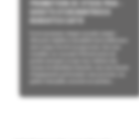
PROMOTION DE STOCK PRIX –
GODETS D’EXCAVATRICES
ROBUSTES CAT®
En terrassement, chaque seconde compte :
efficacité, fiabilité et durabilité font la différence
entre temps d'arrêt et progression. Que vous
travailliez sur un projet d'infrastructure de
grande envergure ou que vous réalisiez des
travaux de démolition intensifs, vous avez besoin
d'équipements performants sous pression. Les
godets Caterpillar, associés au système...