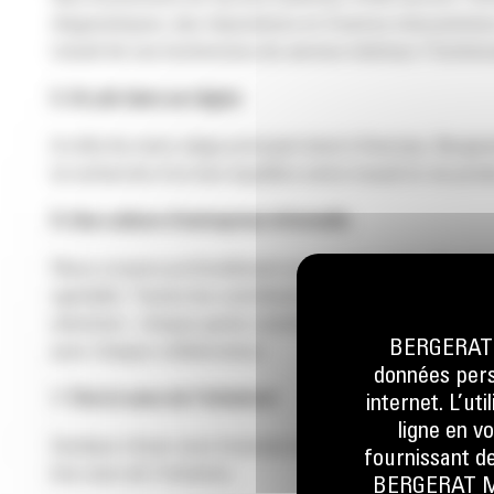
diagnostiques, des réparations et d’autres interventio
travail de nos techniciens du service intérieur (Tech
5. Un job dans sa région
A côté de notre siège principal situé à Overijse, Berg
la recherche d’un bon équilibre entre travail et vie priv
6. Une culture d’entreprise informelle
Nous croyons profondément en une approche ‘directe’. 
agréable. Toutes les contributions, les très grandes c
attention : chaque geste contribue à une entreprise où 
BERGERAT M
pour chaque collaborateur.
données perso
7. Vive le sens de l’initiative!
internet. L’ut
ligne en v
Quelque chose vous tracasse en tant que collaborateur?
fournissant de
bon sens de l’initiative.
BERGERAT MON