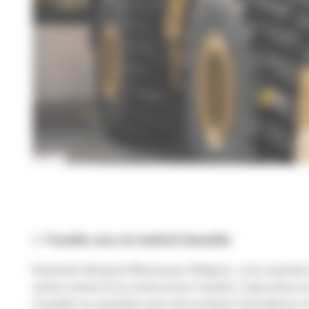
1. Travailler avec du matériel Caterpillar
Rejoindre Bergerat Monnoyeur Belgium, c’est rejoindre 
variés comme le la construction routière, l’agriculture e
travailler au quotidien avec des produits d‘excellence