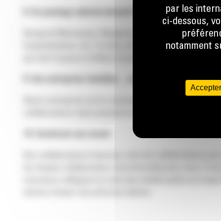
par les inter
8. Un package salarial attractif avec des avantages ex
ci-dessous, vo
préférenc
Bergerat Monnoyeur Belgium propose des packages sal
notamment sur
hospitalisation, etc. En plus, nos collaborateurs bénéf
qui sont toujours d’ailleurs à portée de main grâce à u
9. Une entreprise familiale… et internationale
Accepter
Notre entreprise est le concessionnaire exclusif de Ca
collaborateurs dans plusieurs pays. Les opportunités d
10. Construire son avenir
Des collaborateurs heureux, sont de collaborateurs qui n
de chaque collaborateur est primordial pour nous. C’est
nouveaux collègues ne sont pas oubliés grâce au trajet 
aimons choyer nos précieux talents.