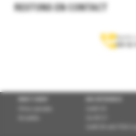
RESTONS EN CONTACT
Appelez-
078 157 
WHAT’S NEW?
NOS RÉFÉRENCES
Offres spéciales
Cat® 310
Actualités
Cat ® 317
Cat® 325 with P224 Cr