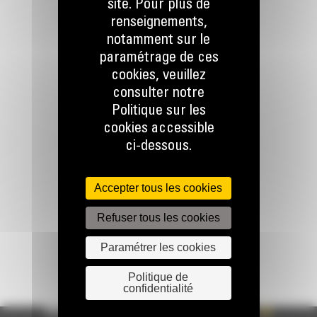
site. Pour plus de
RESTONS EN CONTACT
renseignements,
notamment sur le
paramétrage de ces
cookies, veuillez
consulter notre
Politique sur les
Appelez-nous
cookies accessible
078 157 767
ci-dessous.
Écrivez-nous
Accepter tous les cookies
ENVOYER LA DEMANDE
Refuser tous les cookies
Paramétrer les cookies
Politique de
confidentialité
WHAT’S NEW?