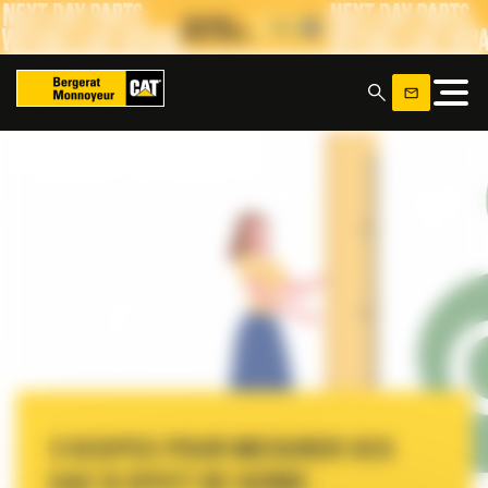
Panneau de gestion des cookies
x
3 SCOPES POUR MESURER SES
GAZ À EFFET DE SERRE