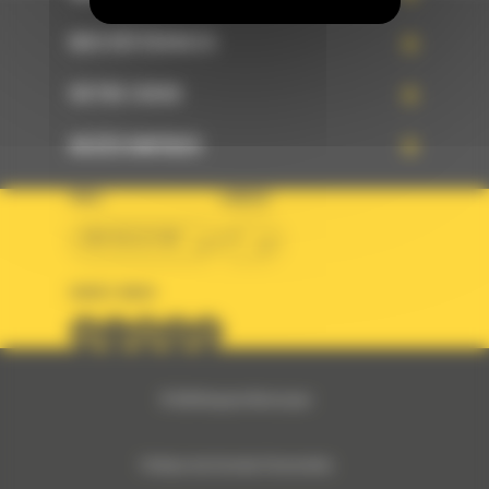
NOS RÉFÉRENCES
VOTRE CHOIX
ACCÈS RAPIDES
PAYS
LANGUE
BM BELGIUM
fr
SUIVEZ-NOUS
© 2024 Bergerat-Monnoyeur
Politique des Données Personnelles