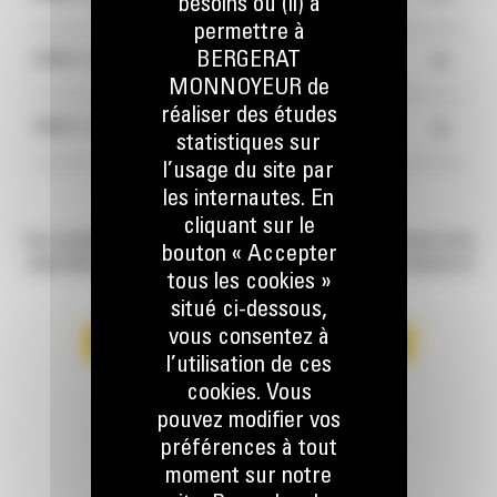
besoins ou (ii) à
permettre à
+
BERGERAT
SCOPE 2 : ÉMISSIONS INDIRECTES
MONNOYEUR de
réaliser des études
+
SCOPE 3 : AUTRES ÉNERGIES
statistiques sur
l’usage du site par
les internautes. En
cliquant sur le
Vous souhaitez connaitre toutes les solutions que Bergerat Monnoyeur et les
bouton « Accepter
autres filiales du groupe Monnoyeur peuvent vous apporter pour mesurer et
tous les cookies »
baisser vos émissions de CO2 ?
situé ci-dessous,
vous consentez à
TÉLÉCHARGEZ LE GUIDE DE LA DÉCARBONATION
l’utilisation de ces
cookies. Vous
pouvez modifier vos
préférences à tout
moment sur notre