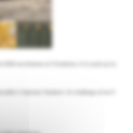
 5500 machinistes et 9 finalistes, il n’y avait qu’un
rpillar’s Operator Stadium. Un challenge où les 9