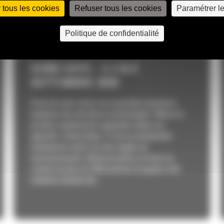
 tous les cookies
Refuser tous les cookies
Paramétrer l
Politique de confidentialité
DEMO DAYS – 4, 5 & 6
SEPTEMBRE 2026
Envie de venir tester nos nouvelles machines
équipées des dernières technologies ?Notez le
premier weekend de septembre dans vos
agenda’s ! Demo Days ? C’est un évènement
totalement centré sur des engins en
fonctionnement. Démonstrations et tests en
continu de plus de 100 machines de génie civil,
camions, bennes de...