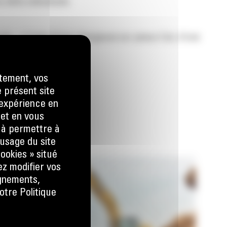
 défis individuels.
rds – à l’aide d’une chargeuse sur pneus Cat, d’une
tement, vos
l
e présent site
e expérience en
 et en vous
) à permettre à
usage du site
ookies » situé
ez modifier vos
ignements,
otre Politique