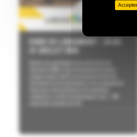
Accepter
FOIRE DE LIBRAMONT – 24 AU
27 JUILLET 2026
Visitez nos partenaires lors de la foire de
Libramont 2026 ! Foire de Libramont Comme
chaque année Cat® est présent à la foire de
Libramont via nos partenaires. Ils se donnent la
main pour vous présenter nos machines
compactes. La foire de Libramont c’est :– 700
exposants venants de 147...