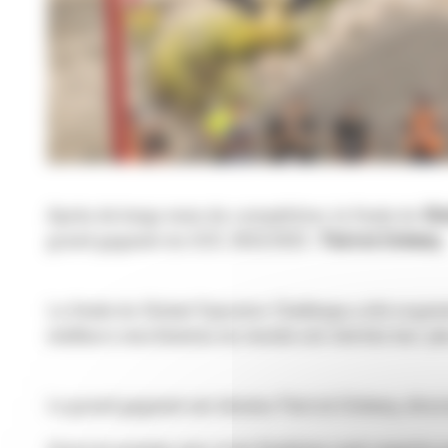
Après de longs mois de compétition, la finale du
Glo
grand gagnant du GOC 2022/2023 :
Patrick Doheny
.
La finale du Global Operator Challenge a été organ
meilleurs machinistes du monde ont mérités leur pl
Le grand gagnant est devenu Patrick Doheny, direc