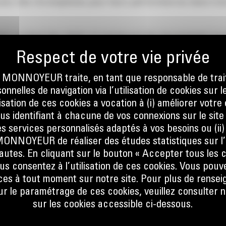
is avec des récompenses pour leurs performances dans trois
 terre, soulevé des objets et manœuvré des équipements lou
 Cat.
ONNOYEUR traite, en tant que responsable de trai
www.cat.com/en_US/campaigns/event/conexpo-2023.htm
nnelles de navigation via l’utilisation de cookies sur l
ilisation de ces cookies a vocation à (i) améliorer votr
ous identifiant à chacune de vos connexions sur le site
s services personnalisés adaptés à vos besoins ou (ii
NOYEUR de réaliser des études statistiques sur l’
nautes. En cliquant sur le bouton « Accepter tous les c
us consentez à l’utilisation de ces cookies. Vous pouv
es à tout moment sur notre site. Pour plus de rense
 le paramétrage de ces cookies, veuillez consulter n
sur les cookies accessible ci-dessous.