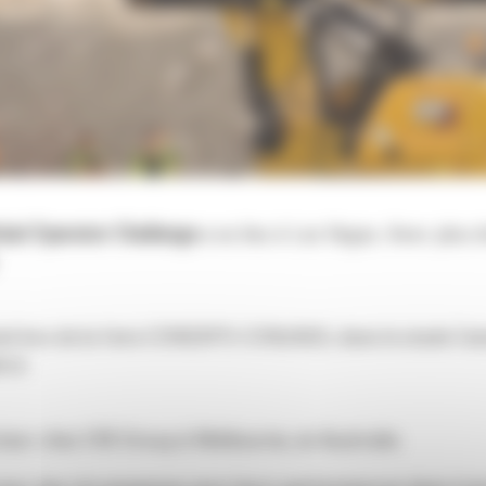
bal Operator Challange
a eu lieu à Las Vegas. Avec plus de
isé lors de la foire CONEXPO-CON/AGG, dans le stade Cate
ace.
teur chez CRE Group à Melbourne, en Australie.