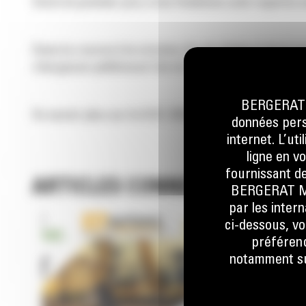
Outre le premier prix, trois finalistes sont repart
Dans la course à la victoire, ils ont déplacé de la
chargeuse-pelleteuse Cat et d’une pelle hydraulique
BERGERAT M
En savoir plus sur le GOC 2022/2023, lisez l’article:
données perso
internet. L’ut
ligne en v
fournissant de
ARTICLES CONNEXES
BERGERAT MON
par les inter
ci-dessous, vo
préférenc
notamment sur