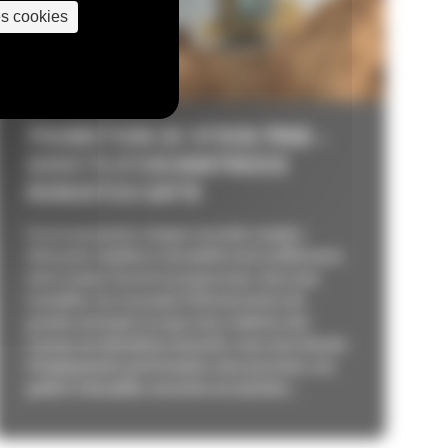
es cookies
PROMOTION DE STOCK PRIX –
GODETS D’EXCAVATRICES
ROBUSTES CAT®
En terrassement, chaque seconde compte :
efficacité, fiabilité et durabilité font la différence
entre temps d'arrêt et progression. Que vous
travailliez sur un projet d'infrastructure de
grande envergure ou que vous réalisiez des
travaux de démolition intensifs, vous avez besoin
d'équipements performants sous pression. Les
godets Caterpillar, associés au système...