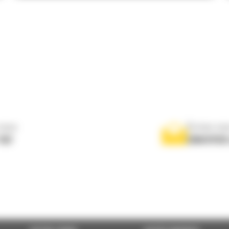
nous
Écrivez-no
767
ENVOYER