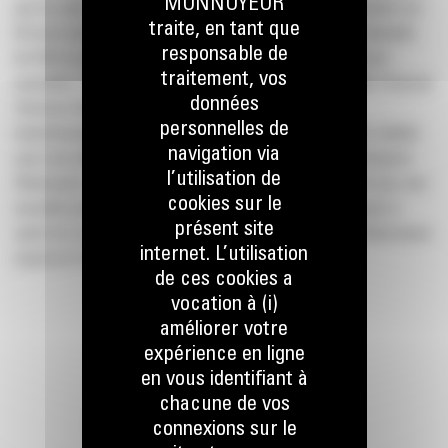
MONNOYEUR
par an, pour une Cat® 313(GC)/315(GC) neuve, via une location sur
traite, en tant que
36 mois avec un 1er loyer majoré de 30% et une valeur résiduelle
responsable de
de 50% du prix de vente. D’autres plans de financement sont
traitement, vos
possibles. Offre sous réserve d’acceptation par Caterpillar Financial
données
Services Belgium SRL, pour des sociétés belges et
personnelles de
luxembourgeoises, avec minimum 3 ans d’existence. Offre valable
navigation via
pour une pelle éligible Cat neuve, vendue par le réseau Bergerat
l’utilisation de
Monnoyeur, jusqu’à épuisement des stocks. Offre valable pour une
cookies sur le
nouvelle prise de commande auprès de Bergerat Monnoyeur à
présent site
partir du 1er septembre et une facturation par Bergerat Monnoyeur
internet. L’utilisation
jusqu’au 31 décembre 2024.
de ces cookies a
vocation à (i)
améliorer votre
expérience en ligne
en vous identifiant à
chacune de vos
RESTONS EN CONTACT
connexions sur le