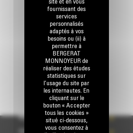
site et en vous
fournissant des
services
personnalisés
adaptés à vos
Appelez-nous
besoins ou (ii) à
078 157 767
permettre à
BERGERAT
MONNOYEUR de
Écrivez-nous
réaliser des études
ENVOYER LA DEMANDE
statistiques sur
l’usage du site par
les internautes. En
cliquant sur le
bouton « Accepter
tous les cookies »
WHAT’S NEW?
situé ci-dessous,
vous consentez à
NOS RÉFÉRENCES