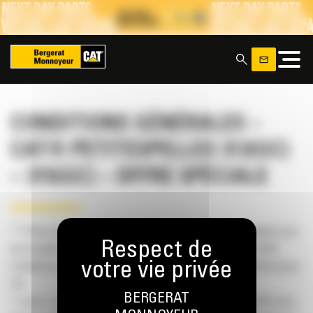
Panneau de gestion des cookies
x
CONDITIONS GÉNÉRALES –
CAT® PETITESPELLES 313(GC)
– 315(GC)​ – OFFRE SPÉCIALE
** Photo indicative, le produit final peut différer. Offre valable pour
de nouvelles commandes prises entre 01.09.2024 et 31.12.2024.
Conditions applicables en cas d’offre faite par Bergerat Monnoyeur
SA.
BERGERAT
* Loyer « à partir de » par mois/jour sur base de 12 mois/365 jours