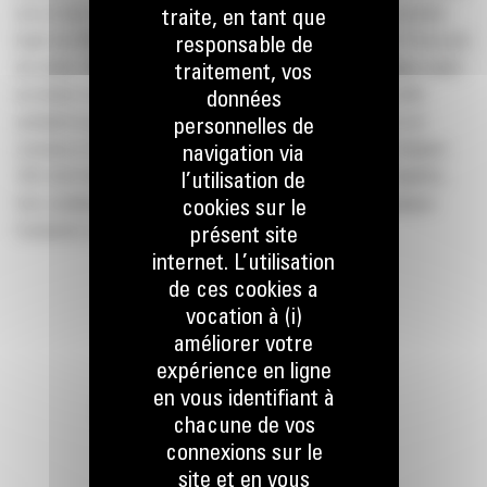
sur un taux fixe de 0% sur un leasing de 36 mois avec un premier
traite, en tant que
loyer de 30% du prix de vente et une valeur résiduelle de 1% du prix
responsable de
de vente. Offre uniquement réservée aux entreprises belges ayant
traitement, vos
au moins 3 ans d’existence et qui obtiennent un accord crédit
données
pendant la période de l’offre. Toute offre de financement est
personnelles de
soumise à l’acceptation de Caterpillar Financial Services Belgium
navigation via
SRL (Cat Financial). Toutes les demandes ne seront pas éligibles.
l’utilisation de
Des conditions générales supplémentaires peuvent s’appliquer.
cookies sur le
Contactez Cat Financial pour plus d’informations.
présent site
internet. L’utilisation
de ces cookies a
vocation à (i)
améliorer votre
expérience en ligne
en vous identifiant à
RESTONS EN CONTACT
chacune de vos
connexions sur le
site et en vous