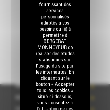
fournissant des
services
personnalisés
Appelez-nous
078 157 767
adaptés à vos
besoins ou (ii) à
permettre à
BERGERAT
Écrivez-nous
ENVOYER LA DEMANDE
MONNOYEUR de
réaliser des études
statistiques sur
l’usage du site par
les internautes. En
cliquant sur le
bouton « Accepter
WHAT’S NEW?
tous les cookies »
situé ci-dessous,
NOS RÉFÉRENCES
vous consentez à
l’utilisation de ces
VOTRE CHOIX