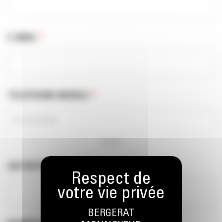
E-MAIL
*
TÉLÉPHONE MOBILE
*
10 sur 10
ENTREPRISE
*
BERGERAT