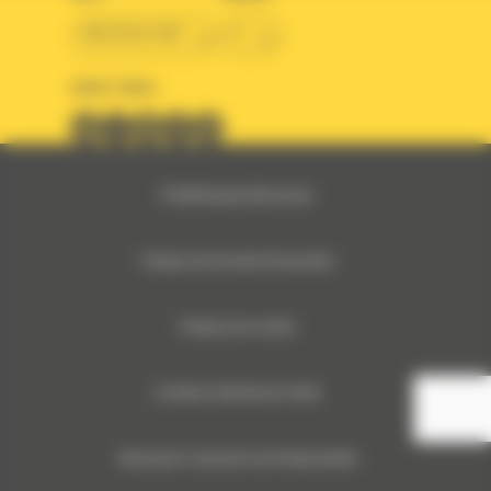
BM BELGIUM
fr
SUIVEZ-NOUS
© 2024 Bergerat-Monnoyeur
Politique des Données Personnelles
Politique des cookies
Conditions Générales de Vente
Monnoyeur Corporate Social Responsibility