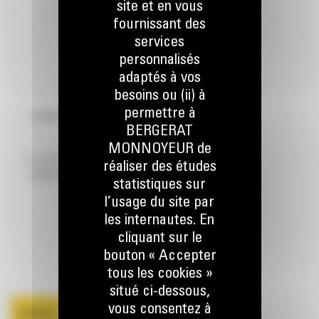
site et en vous
fournissant des
services
personnalisés
adaptés à vos
besoins ou (ii) à
permettre à
J'ACCEPTE LA POLITIQUE EN MATIÈRE DE VIE PRIVÉE
BERGERAT
*
MONNOYEUR de
Consulter les
et la
conditions d'acceptation
réaliser des études
politique des données personnelles
.
statistiques sur
l’usage du site par
les internautes. En
cliquant sur le
bouton « Accepter
tous les cookies »
situé ci-dessous,
vous consentez à