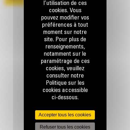
l’utilisation de ces
cookies. Vous
pouvez modifier vos
préférences à tout
moment sur notre
site. Pour plus de
renseignements,
notamment sur le
paramétrage de ces
cookies, veuillez
consulter notre
RESTONS EN CONTACT
Politique sur les
cookies accessible
ci-dessous.
Accepter tous les cookies
Appelez-nous
Refuser tous les cookies
078 157 767