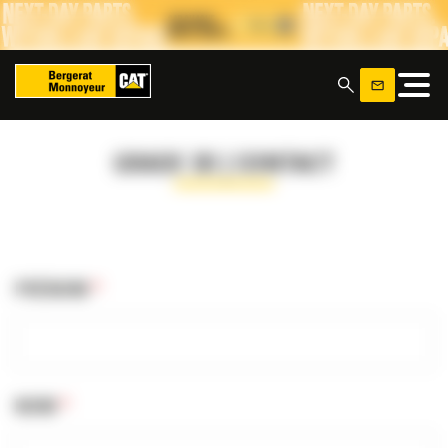
Panneau de gestion des cookies
x
GRADE 3D | CONTACT
PRÉNOM
*
NOM
*