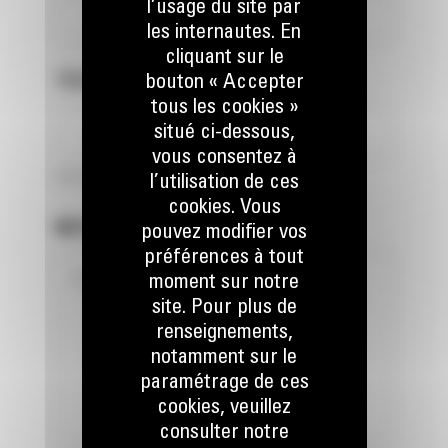
l’usage du site par
les internautes. En
cliquant sur le
TÉLÉPHONE MOBILE
*
bouton « Accepter
tous les cookies »
situé ci-dessous,
vous consentez à
9 sur 9 Character(s) left
l’utilisation de ces
cookies. Vous
MESSAGE
*
pouvez modifier vos
préférences à tout
moment sur notre
site. Pour plus de
renseignements,
notamment sur le
paramétrage de ces
cookies, veuillez
consulter notre