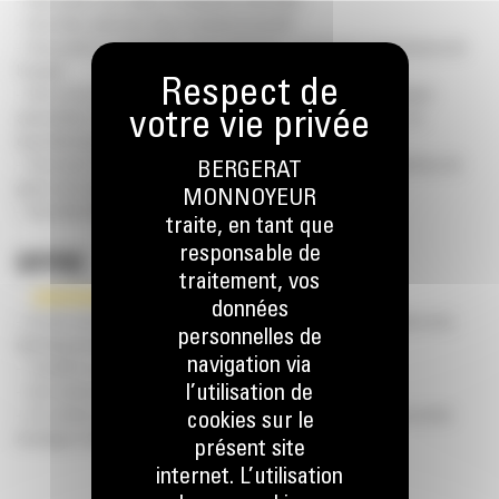
– Vous aimez une culture d’entreprise informelle
– Vous êtes autonome dans le travail et assertif
– Vous parlez le néerlandais et/ou le français + une bonne connaissance de
l’anglais
– Avoir suivi une formation A2 ou A1 (A2 électromécanique, techniques
automobiles, électricité, mécanique, hydraulique, pneumatique …) ou
équivalent par expérience
– Vous avez l’expérience de poser des diagnostiques sur des machines de
BERGERAT
génie civil, machines agricoles ou camions
MONNOYEUR
– Vous êtes flexible vis-à-vis de l’horaire journalier.
traite, en tant que
responsable de
OFFRE
traitement, vos
données
– Un job varié et riche en défis laissant une grande place à l’initiative et au
personnelles de
développement personnel au sein d’une entreprise saine
navigation via
– Travailler au quotidien avec du matériel CAT
l’utilisation de
– Une camionnette de service
– Un contrat à durée indéterminée avec une rémunération attractive et des
cookies sur le
avantages extra-légaux.
présent site
internet. L’utilisation