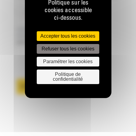
Politique sur les
cookies accessible
J'ACCEPTE LA POLITIQUE EN MATIÈRE DE VIE PRIVÉE
ci-dessous.
*
Consulter les
conditions d'acceptation
et la
politique des données
Accepter tous les cookies
personnelles
.
Refuser tous les cookies
Paramétrer les cookies
Politique de
confidentialité