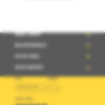
WHAT’S NEW?
NOS RÉFÉRENCES
VOTRE CHOIX
ACCÈS RAPIDES
PAYS
LANGUE
BM BELGIUM
fr
SUIVEZ-NOUS