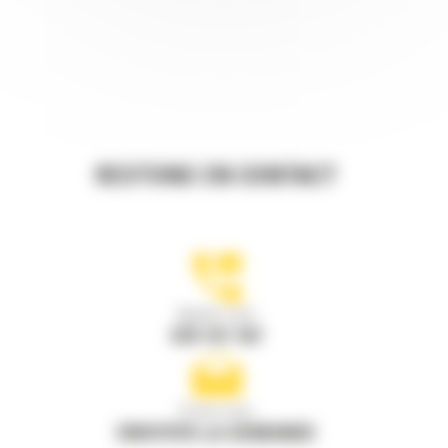
RESTONS EN CONTACT
Appelez-nous
078 157 767
Écrivez-nous
ENVOYER LA DEMANDE