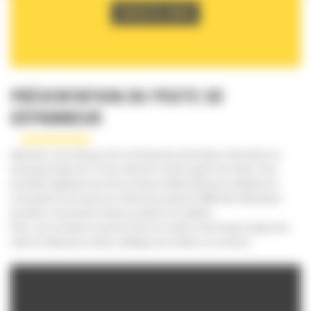
CONTACTEZ-NOUS
PRÉSENTATION DU POSTE DE
DÉPANNEUR
Autonome, vous disposez des connaissances techniques nécessaires en
mécanique Engins de TP pour intervenir seul(e) auprès des clients. Vous
possédez également une bonne aisance relationnelle pour expliquer les
circonstances de la panne au client et lui proposer différentes alternatives
possibles concernant la remise en état de son matériel.
Enfin, vous possédez le permis B afin de conduire votre fourgon équipé des
outils de diagnostic et autres outillages pour réaliser vos missions.