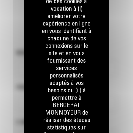
de ces cookies a
vocation à (i)
NOUS CONTACTER
améliorer votre
expérience en ligne
en vous identifiant à
chacune de vos
connexions sur le
NOM
*
site et en vous
fournissant des
services
personnalisés
adaptés à vos
PRÉNOM
*
besoins ou (ii) à
permettre à
BERGERAT
MONNOYEUR de
réaliser des études
E-MAIL
*
statistiques sur