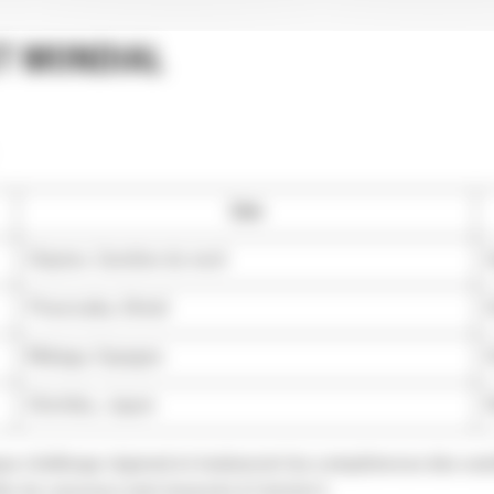
ET MONDIAL
Lieu
Clayton, Caroline du nord
Piracicaba, Brésil
Malaga, Espagne
Chichibu, Japon
ue challenge régional et évalueront les compétences des candi
re du concours sont énoncés à l’article 5.