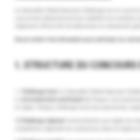
Le Caterpillar Global Operator Challenge est un conco
concurrents démontreront leur habileté à la conduite
règlement officiel afin de déterminer le classement gén
Aucun achat n’est nécessaire pour participer au concou
1. STRUCTURE DU CONCOURS E
1.1
Challenge local.
Le Caterpillar Global Operator Chall
(«
concessionnaire participant »)
. Chaque concessionna
et règles. Chaque challenge local sera sponsorisé, orga
1.2 Challenge régional.
Conformément aux règles du chall
compétition régionale de conducteurs dans la région où