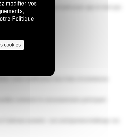
ez modifier vos
’il peut désigner de temps à autre pour agir en tant que
ignements,
.
otre Politique
es cookies
imiter, toute modification due à des circonstances
euillez contacter le concessionnaire participant
 à l’adresse suivante : cat.com/operatorchallenge. Les