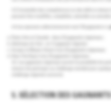
4.3 L’ensemble des compétences ou des défis à relever 
peuvent être modifiés, complétés, amendés ou annulés 
4.4 Les sponsors sélectionneront neuf (9) gagnants (« g
États-Unis et Canada : deux (2) gagnants régionaux ;
Amérique du Sud : un (1) gagnant régional ;
Europe et Moyen-Orient trois (3) gagnants régionaux
Asie-Pacifique trois (3) gagnants régionaux.
4.5. Les gagnants régionaux auront la possibilité de par
mesure de participer au challenge mondial pour quelque
challenge régional concerné.
5. SÉLECTION DES GAGNANT