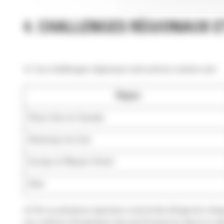
4. CHALLENGES RÉGIONAUX 
4.1 Les challenges régionaux sont prévus comme suit :
Région
États-Unis et Canada
Amérique du Sud
Europe et Moyen-Orient
Asie
4.2 Un ou plusieurs sponsors concernés dirigeront chaq
Les critères d’évaluation des performances dans le cad