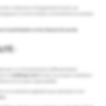
es des conducteurs d’équipements lourds. Les
hnologiques et seront évalués conformément au présent
ur la participation ou les chances de succès.
ITÉ :
ignés par un concessionnaire Cat® participant
urs (
« challenge local »
) selon ses propres conditions
lèvera de sa seule responsabilité.
r un ou plusieurs gagnants pour participer à une
l »
).