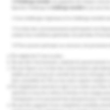
1.3 Challenge mondial.
Les gagnants de chaque concours 
Operator Challenge (
« challenge mondial »
), qui aura li
1.4 Les challenges régionaux et le challenge mondial s
1.5 La liste des concessionnaires participants est disp
compris les conditions générales, les périodes d’inscri
1.6 Pour pouvoir participer au concours, les personnes 
Être âgé(e) de 21 ans ou plus ;
Ne pas être fonctionnaire, employé du gouvernement o
Ne pas figurer sur la liste des ressortissants spécial
établie par le bureau de contrôle des avoirs étrangers (
liste consolidée de l’UE ou tout autre registre similaire
Être légalement autorisé et apte à se rendre aux États-
satisfaire à tous les critères d’entrée et de voyage po
l’immigration et le personnel des aéroports) pour l’entr
Ne pas être gagnant d’une compétition mondiale précéden