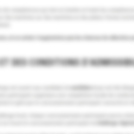
urs de compétences qui met en lumière et teste les compétenc
 sur des machines sur des machines et des plates-formes tec
éral.
rs, et un achat n’augmentera pas les chances de sélection po
T DES CONDITIONS D’ADMISSIBIL
enge est ouvert aux candidats (
« candidats »
) qui ont été dés
ire participant organisera une compétition locale de conducte
nisé et géré par le concessionnaire participant concerné et re
enge local, chaque concessionnaire participant pourra reteni
 se trouve le concessionnaire participant (
« challenge régiona