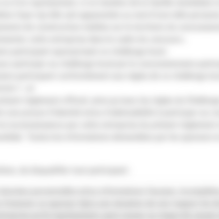
ce ou d’un représentant, ni un membre de la famille immédiate (c
me foyer (qu’elle soit apparentée ou non) d’une telle personn
ements de construction mobiles sur le territoire du concession
résenter cette entreprise dans le cadre du concours ;
re participant sponsorisant un challenge local ;
ur participer au challenge local par le concessionnaire parti
naire participant conformément aux règles de ce challenge loc
icle 7 ; et
sent règlement officiel, ainsi qu’avec les règles du Challenge
 une preuve d’identité et/ou d’admissibilité à participer au co
 la reconnaissance par cette entreprise du présent règlement of
ndidat. Toutes les informations demandées par les sponsors et
ion, de disqualifier tout participant :
données personnelles et/ou informations fausses, incomplète
e d’amener un sponsor dans une situation de non respect du dro
l’entreprise qu’ils représentent, peut causer ou risque de cau