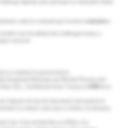
llenge régional, pour participer au Caterpillar Global
arément, selon le contexte) par le terme
« concours »
.
onnaître tous les détails des challenges locaux, y
cipant concerné.
naire ou employé du gouvernement.
ally Designated Nationals and Blocked Persons List)
 États-Unis : Confidential Green Treasury (
« OFAC »
), la
erné, disposer de tous les documents nécessaires et
entaire (y compris, mais sans s’y limiter, les douanes,
e Cat, d’une société liée ou affiliée, d’un