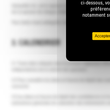
ci-dessous, vo
Caterpillar Inc. est le sponsor du challenge mondial (
« 
préférenc
tel, le sponsor de chaque challenge régional (le sponso
notamment sur
Pour éviter toute ambiguïté, Caterpillar Inc. et ses soc
Accepter
3. CALENDRIER
3.1 Toute date indiquée dans le présent règlement offici
indépendantes de la volonté des sponsors.
3.2 Pour connaître les dates et heures de dépôt des ca
concerné.
3.3 Les dates et heures de dépôt des candidatures et l
estimations générales du calendrier des événements son