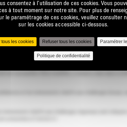
us consentez à l’utilisation de ces cookies. Vous pouv
sponsor mondial »
) et également, avec les sociétés affiliées qu
es à tout moment sur notre site. Pour plus de rense
r mondial et ces sociétés affiliées désignées, les
« sponsors »
)
 le paramétrage de ces cookies, veuillez consulter n
sur les cookies accessible ci-dessous.
iétés affiliées ne sont jamais sponsor d’un challenge local.
 tous les cookies
Refuser tous les cookies
Paramétrer l
Politique de confidentialité
el est susceptible d’être modifiée, y compris, mais sans s’y l
ndidatures et les événements relatifs aux challenges locaux, v
es événements relatifs aux challenges régionaux sont indiqués
t présentées à l’article 4.1.