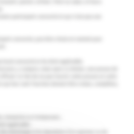
onjoint, parent, enfant, frère ou sœur, et leurs
e.
naire participant concerné et qui n’est pas une
cipant concerné, puis être choisi et nommé pour
al ;
 local concerné et du droit applicable.
ncours, y compris, mais sans s’y limiter, une preuve de
ficiel. Le fait de ne pas fournir cette preuve et cette
 qui leur sont fournies doivent être vraies, complètes,
s, inexactes ou trompeuses ;
it applicable ;
ser des dommages à la réputation d’un sponsor ou de