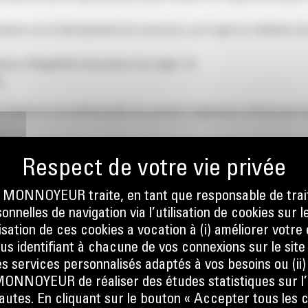
scription ou le déroulement du concours, qu’il agit en violation 
ons d’éligibilité énoncées à la règle 1.6.
.
totale et inconditionnelle du présent règlement officiel par le
dans un endroit où les concours de compétences sont soumis à 
enge régional en question ne sera pas confirmé tant qu’il n’a
 et promotionnel distribué en relation avec le challenge régiona
ONNOYEUR traite, en tant que responsable de trai
nnelles de navigation via l’utilisation de cookies sur l
ilisation de ces cookies a vocation à (i) améliorer votr
ous identifiant à chacune de vos connexions sur le site
s services personnalisés adaptés à vos besoins ou (ii
NOYEUR de réaliser des études statistiques sur l’
nautes. En cliquant sur le bouton « Accepter tous les c