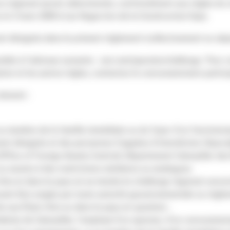
régional seront sélectionnés, conformément aux règles du cha
eu le 3 mars 2026 à Las Vegas lors de la Construction Expo.
ont désignés dans le présent règlement (collectivement ou sép
onible à l’adresse suivante : cat.com/operatorchallenge. Pour c
ption et les autres règles, contactez le concessionnaire parti
doivent :
u membre de la famille immédiate ou du foyer d’un fonction
ement désignés et des personnes frappées d’interdiction (Speci
Office of Foreign Assets Control), Département Caterpillar des
 ou soumis à des restrictions similaires ou analogues.
Unis et dans le pays où se tiendra le challenge régional conc
uvant être exigés par toute autorité gouvernementale ou réglem
ée aux États-Unis ou dans le pays en question ;
te de Caterpillar, l’employé d’un sponsor, d’un concessionnair