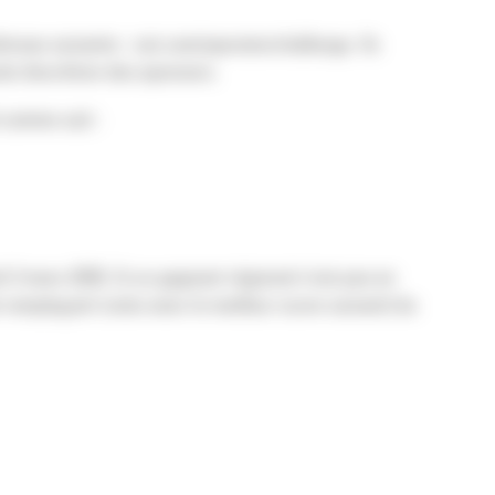
resse suivante : cat.com/operatorchallenge. Ils
le discrétion des sponsors.
 comme suit :
di 3 mars 2026. Si un gagnant régional n’est pas en
remplaçant (celui avec le meilleur score suivant) du