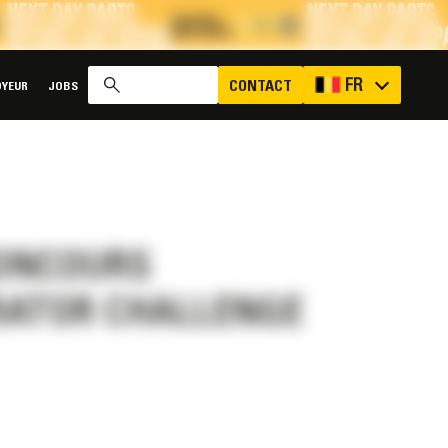
x
FR
CONTACT
YEUR
JOBS
CONCOURS
RATOR CHALLENGE