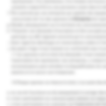
représentant, d’un distributeur, d’un titulaire de licen
conjoints respectifs) ou une personne vivant dans le mê
Être autorisé par une entreprise qui exploite des équip
concurrente de l’un des sponsors (
« Entreprise »
) à rep
Résider physiquement sur le territoire du concessionnai
Présenter une demande d’inscription et être accepté po
participer au défi régional concerné par le concession
Avoir signé les décharges et renonciations visées à l’art
Accepter d’agir à tout moment en conformité avec le pré
1.7 Les sponsors ont le droit de demander à tout moment
l’autorisation de représenter une entreprise, y compris
reconnaissance peut entraîner la disqualification du ca
exactes et en aucun cas trompeuses.
1.8 Chaque sponsor se réserve le droit, à sa seule discrét
en cas de fourniture ou de manquement à corriger des 
si leur participation au concours peut amener ou risqu
si leur participation au concours, ou l’implication de 