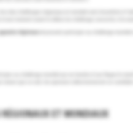
lors des challenges régionaux et mondial sont énumérés à l’ad
à tout moment avant le début du challenge concerné, à la seu
agnants régionaux »
) pouvant participer au challenge mondial
ticiper au challenge mondial qui se tiendra à Las Vegas le mar
 raison que ce soit, les sponsors sélectionneront un candidat 
S RÉGIONAUX ET MONDIAUX