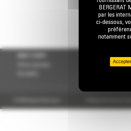
fournissant de
078 157 
BERGERAT MON
par les inter
ci-dessous, vo
préférenc
notamment sur
WHAT’S NEW?
NOS RÉFÉRENCES
Accepter
Offres spéciales
Cat® 310
Actualités
Cat ® 317
Cat® 325 with P224 Cr
© 2024 Bergerat-Monnoyeur
Politique des Données Per