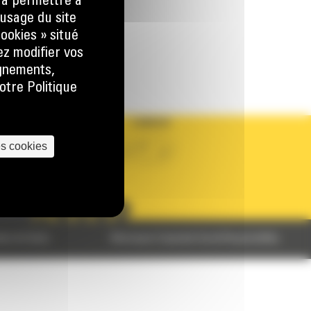
) à permettre à
 LA DEMANDE
usage du site
ookies » situé
ez modifier vos
ignements,
otre Politique
PAYS
LANGUE
es cookies
BM BELGIUM
fr
SUIVEZ-NOUS
ales de Vente
Monnoyeur Corporate Social Responsibility