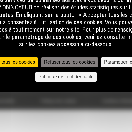
s services personnalisés adaptés à vos besoins ou (ii
767
ENVOYER
NOYEUR de réaliser des études statistiques sur l’
nautes. En cliquant sur le bouton « Accepter tous les c
us consentez à l’utilisation de ces cookies. Vous pouv
es à tout moment sur notre site. Pour plus de rense
 le paramétrage de ces cookies, veuillez consulter n
sur les cookies accessible ci-dessous.
VOTRE CHOIX
ACCÈS RAPIDES
 tous les cookies
Refuser tous les cookies
Paramétrer l
Calculatrice Carbone
FAQ
Politique de confidentialité
usher
sonnelles
Politique des cookies
Conditions Génér