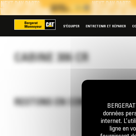
Panneau de gestion des cookies
S'ÉQUIPER
ENTRETENIR ET RÉPARER
C
CABINE 306 CR
RESTONS EN CONTACT
BERGERAT M
données perso
internet. L’ut
ligne en v
Appelez-