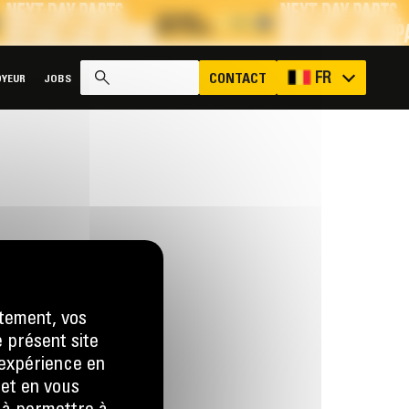
x
FR
CONTACT
YEUR
JOBS
tement, vos
e présent site
e expérience en
 et en vous
us