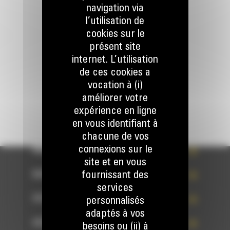
Appelez-nous
navigation via
078 157 767
l’utilisation de
cookies sur le
présent site
Écrivez-nous
internet. L’utilisation
ENVOYER LA DEMANDE
de ces cookies a
vocation à (i)
améliorer votre
expérience en ligne
en vous identifiant à
chacune de vos
connexions sur le
WHAT’S NEW?
site et en vous
fournissant des
NOS RÉFÉRENCES
services
VOTRE CHOIX
personnalisés
adaptés à vos
ACCÈS RAPIDES
besoins ou (ii) à