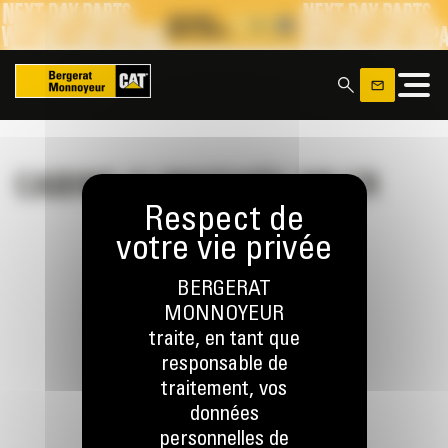
Panneau de gestion des cookies
x
CABINE CLIMATISÉE 309 CR
BERGERAT
MONNOYEUR
RESTONS EN CONTACT
traite, en tant que
responsable de
traitement, vos
données
personnelles de