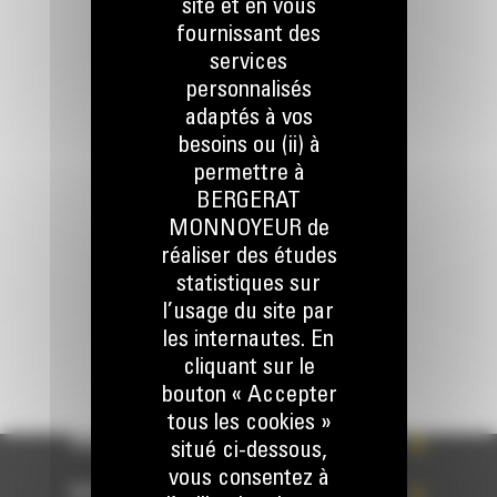
site et en vous
fournissant des
services
personnalisés
adaptés à vos
Appelez-nous
besoins ou (ii) à
078 157 767
permettre à
BERGERAT
MONNOYEUR de
Écrivez-nous
réaliser des études
ENVOYER LA DEMANDE
statistiques sur
l’usage du site par
les internautes. En
cliquant sur le
bouton « Accepter
tous les cookies »
WHAT’S NEW?
situé ci-dessous,
vous consentez à
NOS RÉFÉRENCES