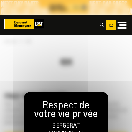
Panneau de gestion des cookies
x
»
Accueil
404
404
PAGE NON TROUVÉE
Oops ! Il semble que vous ayez pris un mauvais chemin. La page que vous
recherchez semble avoir disparu dans les méandres de l’internet. Revenez sur
vos pas en utilisant le menu de navigation ou le bouton de retour, et nous
ferons de notre mieux !
BERGERAT