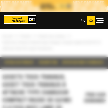
Panneau de gestion des cookies
x
»
»
»
Accueil
Produits
Godets tous-travaux
Godet tous-travaux à attache type chargeur compact rigide de 0,8 m3 (1,0
yd3) avec lame de coupe à boulonner
DÉTAILS DU PRODUIT
DESCRIPTION
SPÉCIFICATIONS TECHNIQUES
GODETS TOUS-TRAVAUX,
GODET TOUS-TRAVAUX À
ATTACHE TYPE CHARGEUR
PRIX SUR
COMPACT RIGIDE DE 0,8 M3
DEMANDE