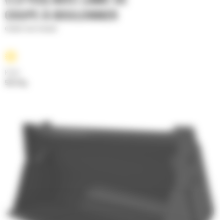
(1,0 YD3) AVEC LAME DE
COUPE À BOULONNER
Godets tous-travaux
Poids
533.9 kg