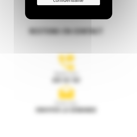
confidentialité
RESTONS EN CONTACT
Appelez-nous
078 157 767
Écrivez-nous
ENVOYER LA DEMANDE