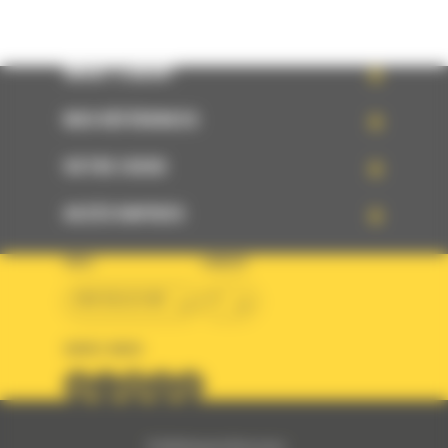
WHAT’S NEW?
NOS RÉFÉRENCES
VOTRE CHOIX
ACCÈS RAPIDES
PAYS
LANGUE
BM BELGIUM
fr
SUIVEZ-NOUS