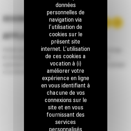
données
personnelles de
DESCRIPTION
navigation via
l’utilisation de
cookies sur le
APPLICATION
présent site
internet. L’utilisation
Parfaits pour les tâches d'excavation, de refoulement, de serrage,
de ces cookies a
de rétrocavage, d'aplanissement et de nivellement dans les
vocation à (i)
applications industrielles, de construction, d'aménagement paysager
améliorer votre
et de démolition.
expérience en ligne
en vous identifiant à
chacune de vos
connexions sur le
site et en vous
fournissant des
services
personnalisés