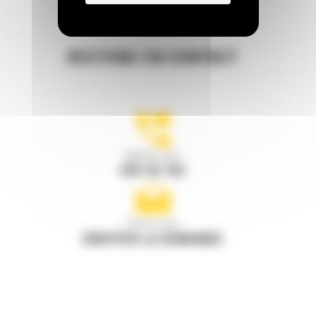
RESTONS EN CONTACT
Appelez-nous
078 157 767
Écrivez-nous
ENVOYER LA DEMANDE