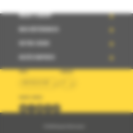
WHAT’S NEW?
NOS RÉFÉRENCES
VOTRE CHOIX
ACCÈS RAPIDES
PAYS
LANGUE
BM BELGIUM
fr
SUIVEZ-NOUS
© 2024 Bergerat-Monnoyeur