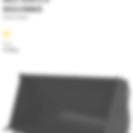
AVEC DENTS À
BOULONNER
Godets normaux
Poids
372.89 kg