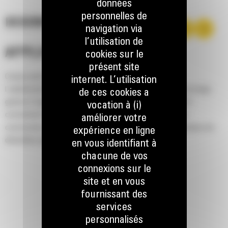
données
personnelles de
DESCRIPTION
navigation via
l’utilisation de
APPLICATION
cookies sur le
présent site
Conçus pour le creusement, le chargement, le transport,
internet. L’utilisation
l'aplanissement, le nivellement et le déchargement pour une large
de ces cookies a
gamme d'applications et de matériaux. Ces godets standard
vocation à (i)
conviennent parfaitement aux applications industrielles, de
améliorer votre
construction, d'aménagement paysager et d'autres applications de
expérience en ligne
démolition plus agressives.
en vous identifiant à
chacune de vos
connexions sur le
site et en vous
fournissant des
services
personnalisés