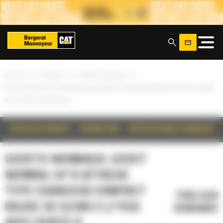
Panneau de gestion des cookies
x
»
»
»
Accueil
Produits
Godets normaux
Godet normal GP à attache type chargeur compact rigide de 0,9 m3 (1,2 yd3)
avec dents à boulonner
DÉTAILS DU PRODUIT
DESCRIPTION
SPÉCIFICATIONS TECHNIQUES
GODETS NORMAUX, GODET
NORMAL GP À ATTACHE
TYPE CHARGEUR COMPACT
PRIX SUR
RIGIDE DE 0,9 M3 (1,2 YD3)
DEMANDE