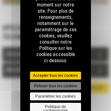
moment sur notre
site. Pour plus de
renseignements,
notamment sur le
SPÉCIFICATIONS
paramétrage de ces
cookies, veuillez
TECHNIQUES
consulter notre
Politique sur les
+
cookies accessible
DESCRIPTION
ci-dessous.
+
MESURES
Accepter tous les cookies
Refuser tous les cookies
TÉLÉCHARGER LA BROCHURE
Paramétrer les cookies
Politique de
confidentialité