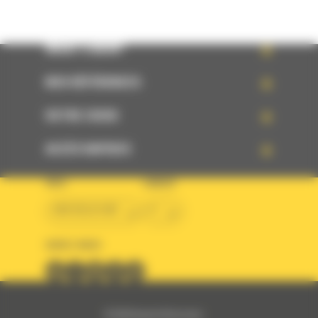
WHAT’S NEW?
NOS RÉFÉRENCES
VOTRE CHOIX
ACCÈS RAPIDES
PAYS
LANGUE
BM BELGIUM
fr
SUIVEZ-NOUS
© 2024 Bergerat-Monnoyeur