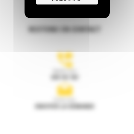
RESTONS EN CONTACT
Appelez-nous
078 157 767
Écrivez-nous
ENVOYER LA DEMANDE