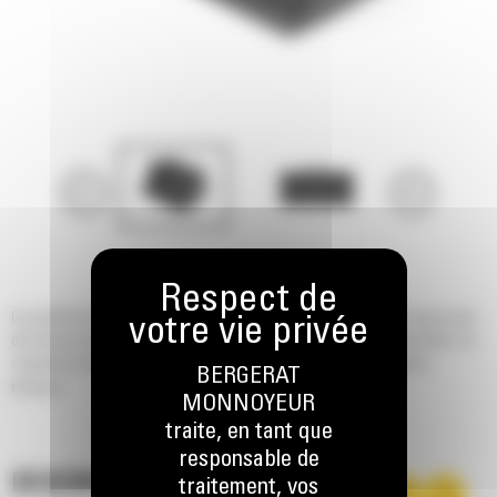
Les godets de nivellement pour minipelles hydrauliques Cat® sont conçus pour
des travaux de terrassement, d'excavation, de coupe en pente ou de finition. Ils
s'ajoutent à d'autres godets empilables pour une plus grande facilité de
BERGERAT
transport.
MONNOYEUR
traite, en tant que
responsable de
DESCRIPTION
traitement, vos