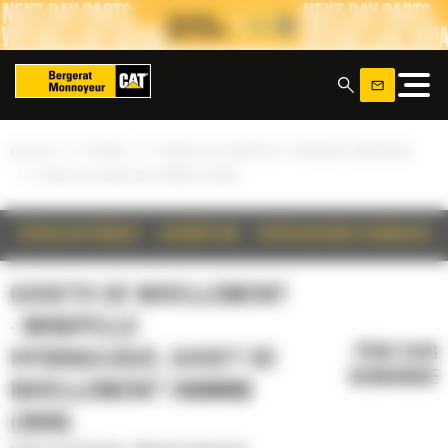
Panneau de gestion des cookies
x
»
»
Accueil
Produits
Godets de nivellement - Minipelle hydraulique
»
Godet de nivellement 1000mm (39in)
DÉTAILS DU PRODUIT
DESCRIPTION
SPÉCIFICATIONS TECHNIQUES
GODETS DE NIVELLEMENT
- MINIPELLE
PRIX SUR
HYDRAULIQUE, GODET DE
DEMANDE
NIVELLEMENT 1000MM
(39IN)