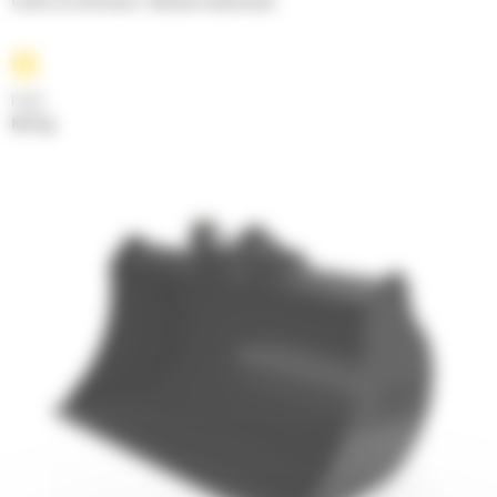
Godets de nivellement - Minipelle hydraulique
Poids
82.3 kg