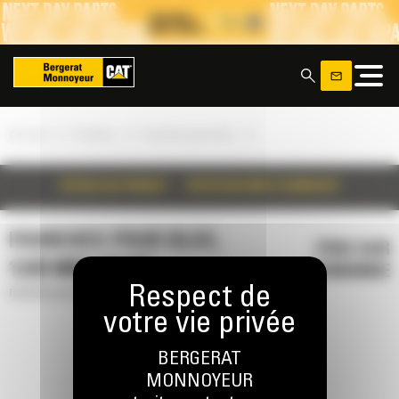
Panneau de gestion des cookies
x
»
»
»
Accueil
Produits
Fourches pour bloc
DÉTAILS DU PRODUIT
SPÉCIFICATIONS TECHNIQUES
FOURCHES POUR BLOC,
PRIX SUR
1220 MM (48 IN)
DEMANDE
Fourches pour bloc
BERGERAT
MONNOYEUR