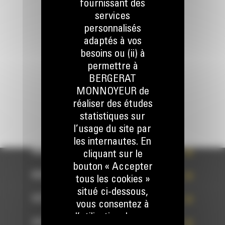
fournissant des
Appelez-nous
services
078 157 767
personnalisés
adaptés à vos
besoins ou (ii) à
Écrivez-nous
permettre à
ENVOYER LA DEMANDE
BERGERAT
MONNOYEUR de
réaliser des études
statistiques sur
l’usage du site par
les internautes. En
WHAT’S NEW?
cliquant sur le
bouton « Accepter
NOS RÉFÉRENCES
tous les cookies »
situé ci-dessous,
VOTRE CHOIX
vous consentez à
l’utilisation de ces
ACCÈS RAPIDES