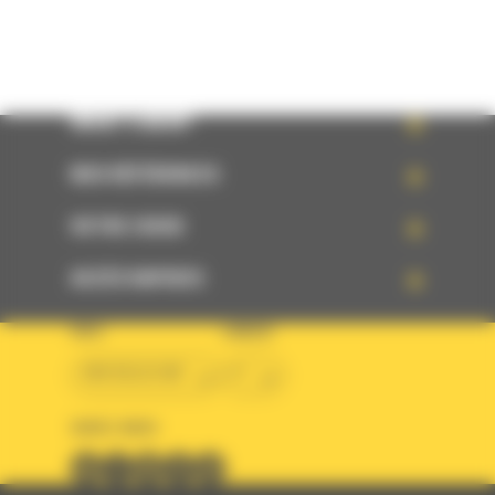
WHAT’S NEW?
NOS RÉFÉRENCES
VOTRE CHOIX
ACCÈS RAPIDES
PAYS
LANGUE
BM BELGIUM
fr
SUIVEZ-NOUS