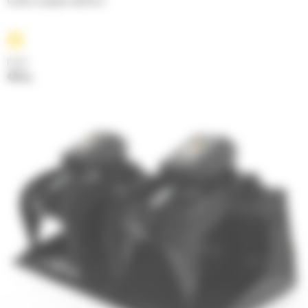
Godets à grappin industriel
Poids
482 kg