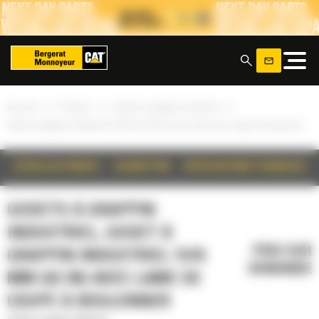
Panneau de gestion des cookies
x
»
»
»
Accueil
Produits
Godets à grappin industriel
Godet à grappin industriel 1576 mm (62 in) avec lame de coupe à boulonner
DÉTAILS DU PRODUIT
DESCRIPTION
SPÉCIFICATIONS TECHNIQUES
GODETS À GRAPPIN
INDUSTRIEL, GODET À
PRIX SUR
GRAPPIN INDUSTRIEL 1576
DEMANDE
MM (62 IN) AVEC LAME DE
COUPE À BOULONNER