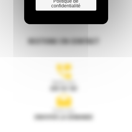
Politique de
confidentialité
RESTONS EN CONTACT
Appelez-nous
078 157 767
Écrivez-nous
ENVOYER LA DEMANDE