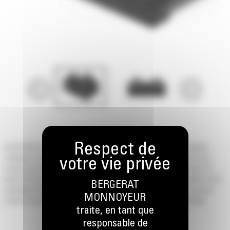
Les fourches à grappin industrielles Cat® pour chargeurs compacts rigides,
chargeurs à chaînes compacts et chargeuses sur pneus compactes Cat sont
conçus pour manipuler les objets volumineux et de forme irrégulière que l'on
trouve dans les secteurs de la démolition, de l'industrie, de la construction et du
BERGERAT
recyclage. Parfaits pour les traverses de chemin de fer, les arbres, les grands
MONNOYEUR
rochers, les brosses, les débris industriels, de démolition et de recyclage.
traite, en tant que
responsable de