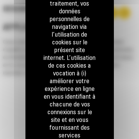
traitement, vos
DESCRIPTION
données
personnelles de
navigation via
APPLICATION
l’utilisation de
cookies sur le
Conçus pour la manutention d'objets volumineux ou aux formes
présent site
irrégulières que l'on trouve sur des sites industriels, de construction,
internet. L’utilisation
de démolition et de recyclage. Parfaits pour les traverses de chemin
de ces cookies a
de fer, les arbres, les grands rochers, les brosses, les débris
vocation à (i)
industriels, de démolition et de recyclage.
améliorer votre
expérience en ligne
en vous identifiant à
chacune de vos
connexions sur le
site et en vous
fournissant des
services