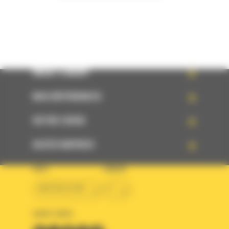
WHAT’S NEW?
NOS RÉFÉRENCES
VOTRE CHOIX
ACCÈS RAPIDES
PAYS
LANGUE
BM BELGIUM
fr
SUIVEZ-NOUS