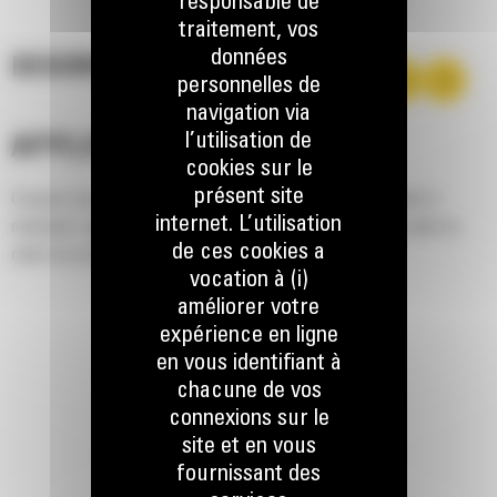
responsable de
traitement, vos
données
DESCRIPTION
personnelles de
navigation via
l’utilisation de
APPLICATION
cookies sur le
présent site
Conçues pour la manutention de matériaux légers et difficiles à
internet. L’utilisation
manipuler, que l'on trouve sur des fermes, des ranches ou dans le
de ces cookies a
cadre de projets d'aménagement paysager.
vocation à (i)
améliorer votre
expérience en ligne
en vous identifiant à
chacune de vos
connexions sur le
site et en vous
fournissant des