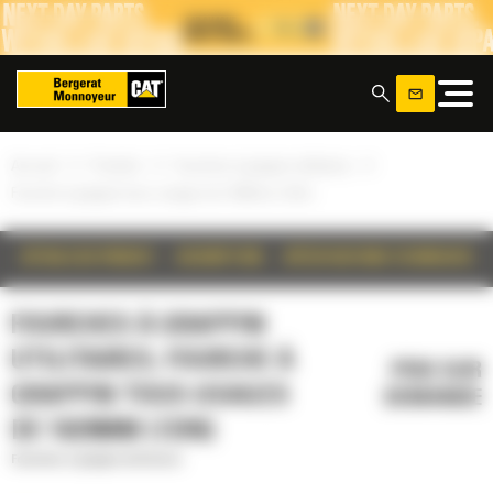
Panneau de gestion des cookies
x
»
»
»
Accueil
Produits
Fourches à grappin utilitaires
Fourche à grappin tous-usages de 1829mm (72in)
DÉTAILS DU PRODUIT
DESCRIPTION
SPÉCIFICATIONS TECHNIQUES
FOURCHES À GRAPPIN
UTILITAIRES, FOURCHE À
PRIX SUR
GRAPPIN TOUS-USAGES
DEMANDE
DE 1829MM (72IN)
Fourches à grappin utilitaires