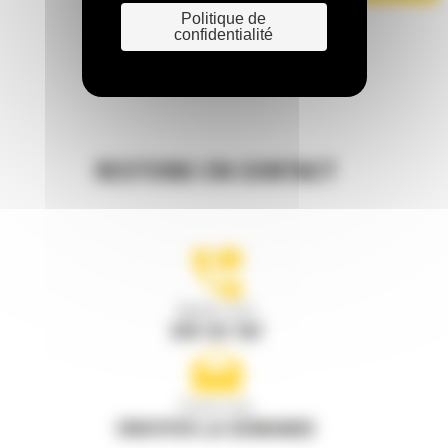
Politique de
confidentialité
RESTONS EN CONTACT
Appelez-nous
078 157 767
Écrivez-nous
ENVOYER LA DEMANDE