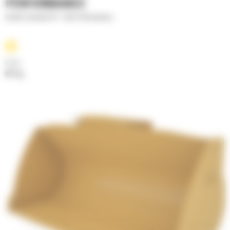
PERFORMANCE
Godets normaux GP - Série Performance
Poids
811 kg