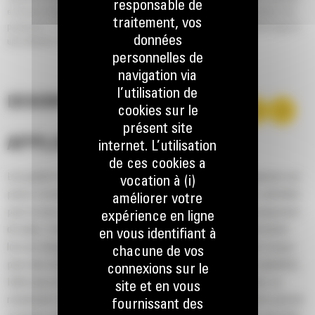
responsable de
en termes de performances et de productivité, conçu pour les applications de
traitement, vos
production. Les avantages de cette conception: des facteurs de remplissage et
données
une rétention des matériaux plus élevés.
personnelles de
navigation via
l’utilisation de
DESCRIPTION
cookies sur le
présent site
APPLICATION
internet. L’utilisation
de ces cookies a
Les godets normaux GP série Performance pour les chargeuses sur
vocation à (i)
pneus compactes Cat® assurent de bonnes performances globales
améliorer votre
pour la mise en tas, la reprise de tas, l'excavation et le chargement
expérience en ligne
de talus. Comme le nom le suggère, ces godets sont performants
en vous identifiant à
lors du chargement au tas ou de matériau en place. Ils sont conçus
chacune de vos
pour des forces d'arrachage et des conditions d'abrasion standards.
connexions sur le
Idéal pour les applications de rétrocavage et de nivellement. Le
site et en vous
rendement volumétrique des godets de la série Performance permet
fournissant des