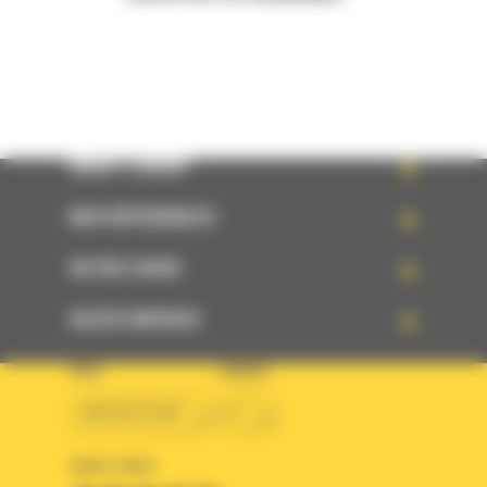
WHAT’S NEW?
NOS RÉFÉRENCES
VOTRE CHOIX
ACCÈS RAPIDES
PAYS
LANGUE
BM BELGIUM
fr
SUIVEZ-NOUS