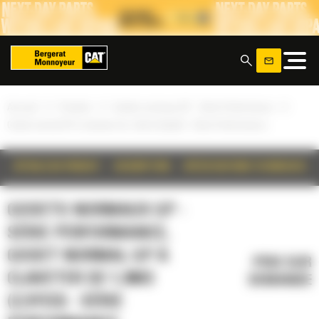
Panneau de gestion des cookies
x
»
»
»
Accueil
Produits
Godets normaux GP - Série Performance
Godet normal GP à claveter de 1,9m3 (2,5yd3) - Série Performance
DÉTAILS DU PRODUIT
DESCRIPTION
SPÉCIFICATIONS TECHNIQUES
GODETS NORMAUX GP -
SÉRIE PERFORMANCE,
GODET NORMAL GP À
PRIX SUR
CLAVETER DE 1,9M3
DEMANDE
(2,5YD3) - SÉRIE