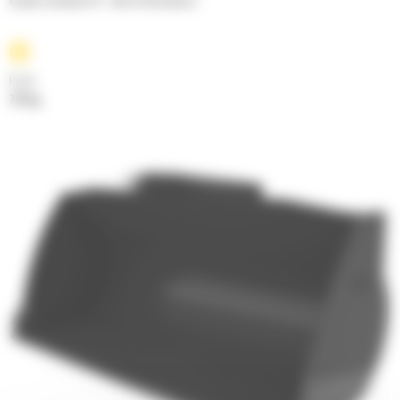
Godets normaux GP - Série Performance
Poids
775 kg