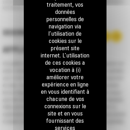
production. Les avantages de cette conception: des facteurs de remplissage et
traitement, vos
une rétention des matériaux plus élevés.
données
personnelles de
navigation via
DESCRIPTION
l’utilisation de
cookies sur le
présent site
APPLICATION
internet. L’utilisation
de ces cookies a
Les godets normaux GP série Performance pour les chargeuses sur
vocation à (i)
pneus compactes Cat® assurent de bonnes performances globales
améliorer votre
pour la mise en tas, la reprise de tas, l'excavation et le chargement
expérience en ligne
de talus. Comme le nom le suggère, ces godets sont performants
en vous identifiant à
lors du chargement au tas ou de matériau en place. Ils sont conçus
chacune de vos
pour des forces d'arrachage et des conditions d'abrasion standards.
connexions sur le
Idéal pour les applications de rétrocavage et de nivellement. Le
site et en vous
rendement volumétrique des godets de la série Performance permet
fournissant des
d'obtenir une capacité jusqu'à 115 % supérieure que celle spécifiée.
services