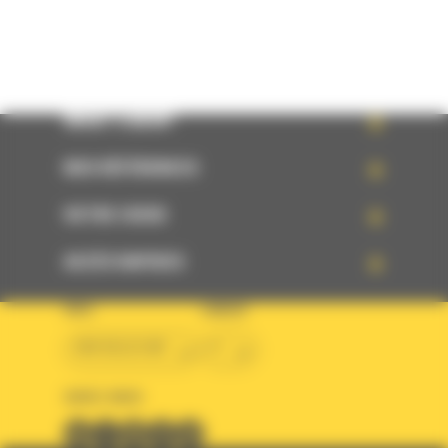
WHAT’S NEW?
NOS RÉFÉRENCES
VOTRE CHOIX
ACCÈS RAPIDES
PAYS
LANGUE
BM BELGIUM
fr
SUIVEZ-NOUS