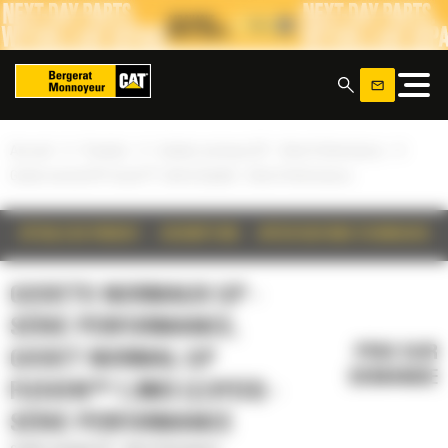
Panneau de gestion des cookies
x
»
»
»
Accueil
Produits
Godets normaux GP - Série Performance
Godet normal GP Fusion™ 1,9m3 (2,5yd3) - Série Performance
DÉTAILS DU PRODUIT
DESCRIPTION
SPÉCIFICATIONS TECHNIQUES
GODETS NORMAUX GP -
SÉRIE PERFORMANCE,
PRIX SUR
GODET NORMAL GP
DEMANDE
FUSION™ 1,9M3 (2,5YD3) -
SÉRIE PERFORMANCE