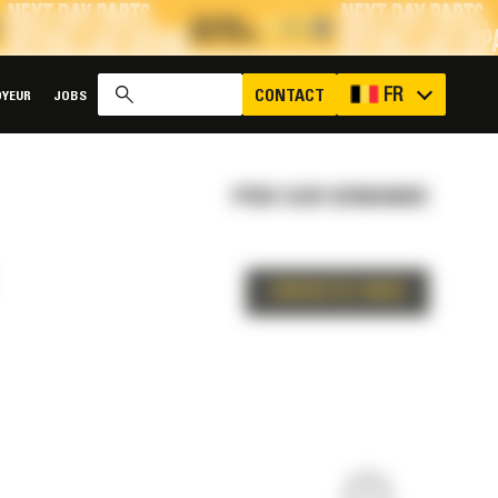
x
FR
CONTACT
YEUR
JOBS
PRIX SUR DEMANDE
CONTACTEZ-NOUS