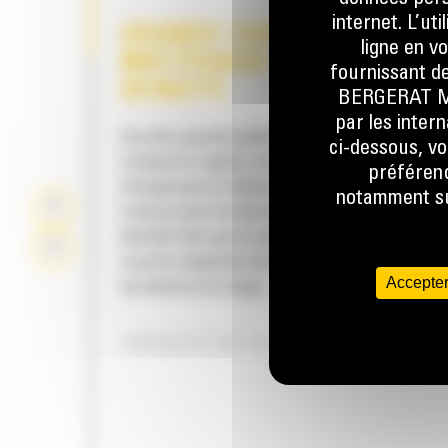
internet. L’ut
GRANDE CAPACITÉ POUR 
ligne en v
MATÉRIAUX DE FAIBLE
fournissant de
DENSITÉ
BERGERAT MON
par les inter
Les plus grands godets proposés pour les ch
ci-dessous, vo
compacts rigides, les chargeurs tout-terrain 
préférenc
chargeuses à chaînes compactes Cat®. Ils s
notamment sur
conçus pour la manutention de matériaux de 
densité tels que le paillis, les copeaux de bois
couche végétale sèche, les engrais, l'alimen
Accepter
du bétail et la neige.
CAPACITÉ DE CHARGE SUPÉRIEURE