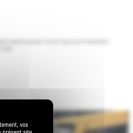
nde capacité proposés. Ils sont conçus pour la manutention
a neige.
tement, vos
e présent site