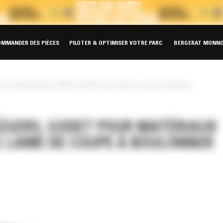
OMMANDER DES PIÈCES
PILOTER & OPTIMISER VOTRE PARC
BERGERAT MONNO
our matériaux légers 2036 mm (80 in) avec lame de coupe à boulonner
ÉGERS, GODET POUR MATÉRIAUX
EC LAME DE COUPE À BOULONNER