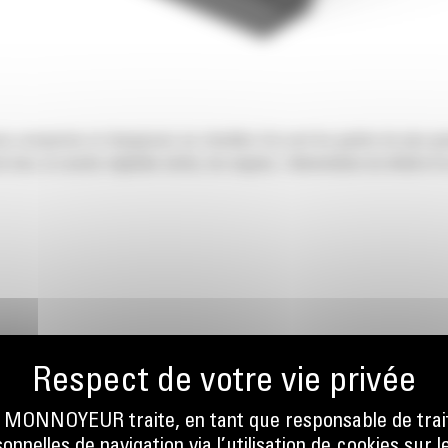
s compactes et chargeuses sur chenilles Cat sont les godets de plus gra
e bois, la couche végétale sèche, les engrais, l'alimentation du bétail et l
ONNOYEUR traite, en tant que responsable de trai
nnelles de navigation via l’utilisation de cookies sur l