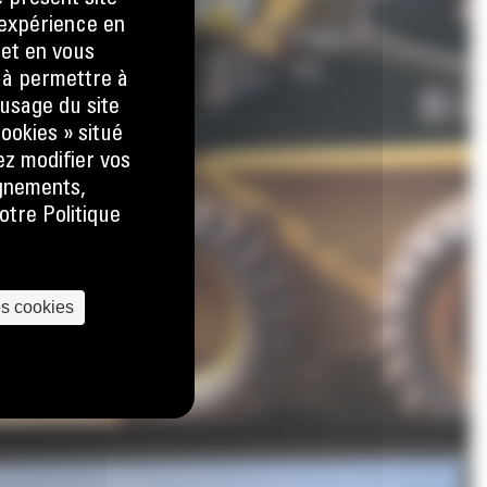
e expérience en
 et en vous
) à permettre à
usage du site
ookies » situé
ez modifier vos
ignements,
otre Politique
es cookies