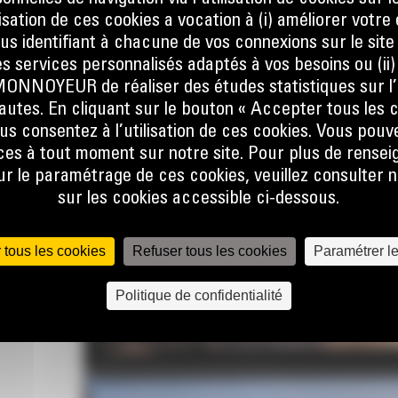
ilisation de ces cookies a vocation à (i) améliorer votr
LES
ous identifiant à chacune de vos connexions sur le site
s services personnalisés adaptés à vos besoins ou (ii
NOYEUR de réaliser des études statistiques sur l’
nautes. En cliquant sur le bouton « Accepter tous les c
argeurs
us consentez à l’utilisation de ces cookies. Vous pouv
et les
es à tout moment sur notre site. Pour plus de rense
ont
 le paramétrage de ces cookies, veuillez consulter n
faible
sur les cookies accessible ci-dessous.
, la
tation
 tous les cookies
Refuser tous les cookies
Paramétrer l
Politique de confidentialité