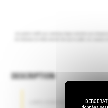
Les godets Cat® pour matériaux légers destinés aux chargeuse
de matériaux de faible densité tels que le paillis, les copeaux d
DESCRIPTION
BERGERAT M
LAMES RENFORCÉES
données perso