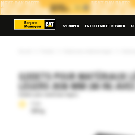
Panneau de gestion des cookies
S'ÉQUIPER
ENTRETENIR ET RÉPARER
C
»
»
»
Accueil
Produits
Godets pour matériaux légers
Godet p
GODETS POUR MATÉRIAUX L
LÉGERS 2036 MM (80 IN) AV
Godets pour matériaux légers
Poids
320 kg