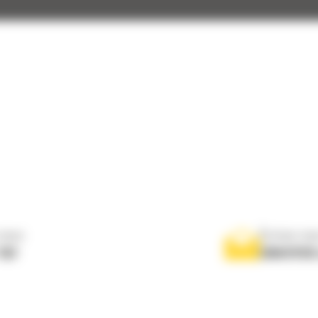
nous
Écrivez-no
767
ENVOYER