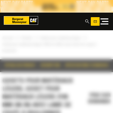
Panneau de gestion des cookies
x
»
»
»
Accueil
Produits
Godets pour matériaux légers
Godet pour matériaux légers 2185 mm (86 in) avec lame de coupe à
boulonner
DÉTAILS DU PRODUIT
DESCRIPTION
SPÉCIFICATIONS TECHNIQUES
GODETS POUR MATÉRIAUX
LÉGERS, GODET POUR
PRIX SUR
MATÉRIAUX LÉGERS 2185
DEMANDE
MM (86 IN) AVEC LAME DE