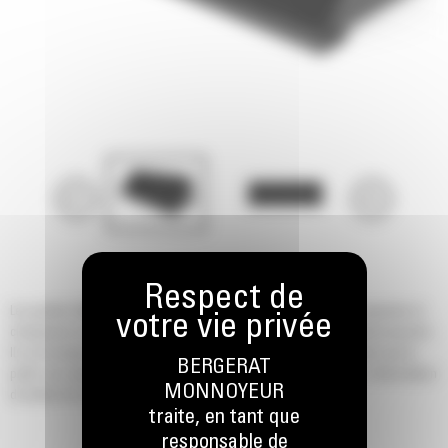
Les godets Cat® pour matériaux légers destinés aux chargeuses compactes et
chargeuses sur chenilles Cat sont les godets de plus grande capacité proposés.
Ils sont conçus pour la manutention de matériaux de faible densité tels que le
BERGERAT
paillis, les copeaux de bois, la couche végétale sèche, les engrais, l'alimentation
MONNOYEUR
du bétail et la neige.
traite, en tant que
responsable de