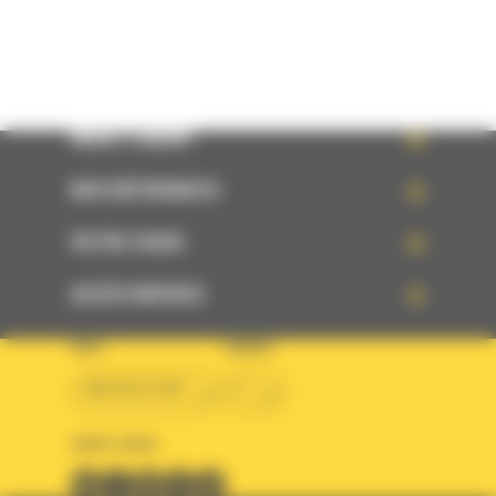
WHAT’S NEW?
NOS RÉFÉRENCES
VOTRE CHOIX
ACCÈS RAPIDES
PAYS
LANGUE
BM BELGIUM
fr
SUIVEZ-NOUS