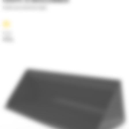
COUPE À BOULONNER
Godets pour matériaux légers
Poids
339 kg