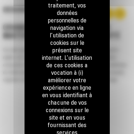
traitement, vos
DESCRIPTION
données
personnelles de
GRANDE CAPACITÉ POUR LES
navigation via
l’utilisation de
MATÉRIAUX DE FAIBLE DENSITÉ
cookies sur le
présent site
Les plus grands godets proposés pour les chargeurs compacts
internet. L’utilisation
rigides, les chargeurs tout-terrain et les chargeuses à chaînes
de ces cookies a
compactes Cat®. Ils sont conçus pour la manutention de matériaux
vocation à (i)
de faible densité tels que le paillis, les copeaux de bois, la couche
améliorer votre
végétale sèche, les engrais, l'alimentation du bétail et la neige.
expérience en ligne
en vous identifiant à
chacune de vos
connexions sur le
site et en vous
fournissant des
services