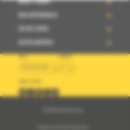
WHAT’S NEW?
NOS RÉFÉRENCES
VOTRE CHOIX
ACCÈS RAPIDES
PAYS
LANGUE
BM BELGIUM
fr
SUIVEZ-NOUS
© 2024 Bergerat-Monnoyeur
Politique des Données Personnelles