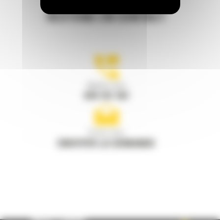
RESTONS EN CONTACT
Appelez-nous
078 157 767
Écrivez-nous
ENVOYER LA DEMANDE