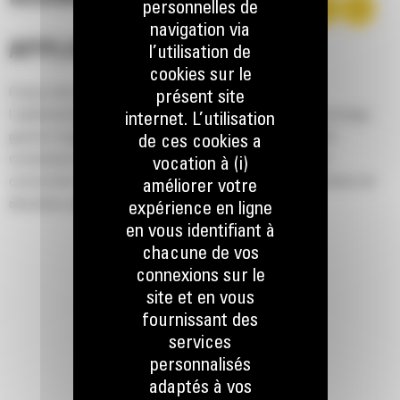
personnelles de
navigation via
APPLICATION
l’utilisation de
cookies sur le
Conçus pour le creusement, le chargement, le transport,
présent site
l'aplanissement, le nivellement et le déchargement pour une large
internet. L’utilisation
gamme d'applications et de matériaux. Ces godets standard
de ces cookies a
conviennent parfaitement aux applications industrielles, de
vocation à (i)
construction, d'aménagement paysager et d'autres applications de
améliorer votre
démolition plus agressives.
expérience en ligne
en vous identifiant à
chacune de vos
connexions sur le
site et en vous
fournissant des
services
personnalisés
adaptés à vos