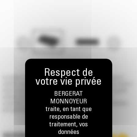
Les godets à usage général Cat® pour chargeurs Skid Steer et chargeurs à
chenilles compacts Cat sont conçus pour creuser, charger, transporter, niveler et
déverser dans une grande variété d'applications et de matériaux. Ces godets
BERGERAT
standard conviennent parfaitement aux applications industrielles, de
MONNOYEUR
construction, d'aménagement paysager et d'autres applications de démolition
traite, en tant que
plus agressives.
responsable de
traitement, vos
données
DESCRIPTION