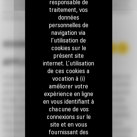
responsable de
en termes de performances et de productivité, conçu pour les applications de
traitement, vos
production. Les avantages de cette conception: des facteurs de remplissage et
données
une rétention des matériaux plus élevés.
personnelles de
navigation via
l’utilisation de
DESCRIPTION
cookies sur le
présent site
APPLICATION
internet. L’utilisation
de ces cookies a
Les godets normaux GP série Performance pour les chargeuses sur
vocation à (i)
pneus compactes Cat® assurent de bonnes performances globales
améliorer votre
pour la mise en tas, la reprise de tas, l'excavation et le chargement
expérience en ligne
de talus. Comme le nom le suggère, ces godets sont performants
en vous identifiant à
lors du chargement au tas ou de matériau en place. Ils sont conçus
chacune de vos
pour des forces d'arrachage et des conditions d'abrasion standards.
connexions sur le
Idéal pour les applications de rétrocavage et de nivellement. Le
site et en vous
rendement volumétrique des godets de la série Performance permet
fournissant des