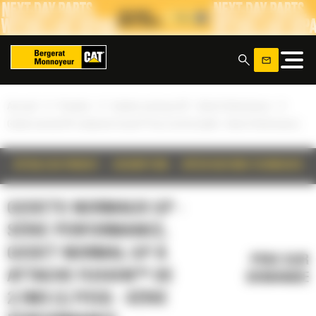
Panneau de gestion des cookies
x
»
»
»
Accueil
Produits
Godets normaux GP - Série Performance
Godet normal GP à attache Fusion™ de 2,1m3 (2,7yd3) - Série Performance
DÉTAILS DU PRODUIT
DESCRIPTION
SPÉCIFICATIONS TECHNIQUES
GODETS NORMAUX GP -
SÉRIE PERFORMANCE,
GODET NORMAL GP À
PRIX SUR
ATTACHE FUSION™ DE
DEMANDE
2,1M3 (2,7YD3) - SÉRIE