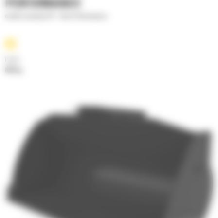
PERFORMANCE
Godets normaux GP - Série Performance
Poids
825 kg