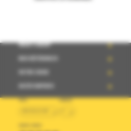
WHAT’S NEW?
NOS RÉFÉRENCES
VOTRE CHOIX
ACCÈS RAPIDES
PAYS
LANGUE
BM BELGIUM
fr
SUIVEZ-NOUS