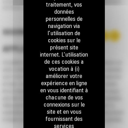
production. Les avantages de cette conception: des facteurs de remplissage et
traitement, vos
une rétention des matériaux plus élevés.
données
personnelles de
navigation via
DESCRIPTION
l’utilisation de
cookies sur le
présent site
APPLICATION
internet. L’utilisation
de ces cookies a
Les godets normaux GP série Performance pour les chargeuses sur
vocation à (i)
pneus compactes Cat® assurent de bonnes performances globales
améliorer votre
pour la mise en tas, la reprise de tas, l'excavation et le chargement
expérience en ligne
de talus. Comme le nom le suggère, ces godets sont performants
en vous identifiant à
lors du chargement au tas ou de matériau en place. Ils sont conçus
chacune de vos
pour des forces d'arrachage et des conditions d'abrasion standards.
connexions sur le
Idéal pour les applications de rétrocavage et de nivellement. Le
site et en vous
rendement volumétrique des godets de la série Performance permet
fournissant des
d'obtenir une capacité jusqu'à 115 % supérieure que celle spécifiée.
services