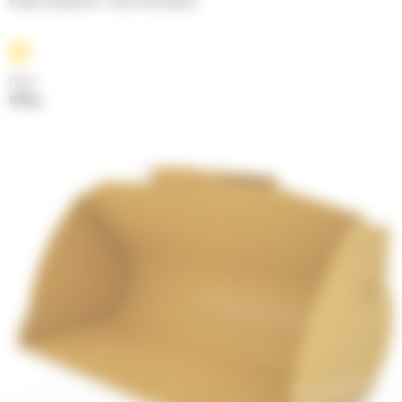
Godets normaux GP - Série Performance
Poids
978 kg