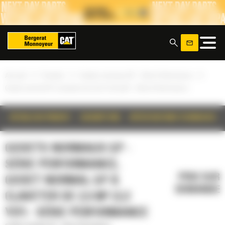
Panneau de gestion des cookies
x
»
»
»
Accueil
Produits
Godets normaux GP - Série Performance
Godet normal GP à claveter de 2,5 m³ (3,3 yd³) - Série Performance
DÉTAILS DU PRODUIT
DESCRIPTION
SPÉCIFICATIONS TECHNIQUES
GODETS NORMAUX GP -
SÉRIE PERFORMANCE,
PRIX SUR
GODET NORMAL GP À
DEMANDE
CLAVETER DE 2,5 M³ (3,3
YD³) - SÉRIE PERFORMANCE