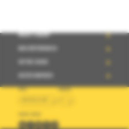
WHAT’S NEW?
NOS RÉFÉRENCES
VOTRE CHOIX
ACCÈS RAPIDES
PAYS
LANGUE
BM BELGIUM
fr
SUIVEZ-NOUS