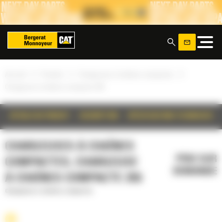
Panneau de gestion des cookies
x
»
»
»
Accueil
Produits
Chargeuses à chaînes compactes
Chargeuse à chaînes compacte 255
DÉTAILS DU PRODUIT
DESCRIPTION
SPÉCIFICATIONS TECHNIQUES
CHARGEUSES À CHAÎNES
PRIX SUR
COMPACTES, CHARGEUSE
DEMANDE
À CHAÎNES COMPACTE 255
Chargeuses à chaînes compactes