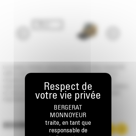
La conception à élévation verticale de la chargeuse à chaînes compacte 255
Cat® lui confère une portée et une hauteur de levage étendues pour un
chargement de tombereaux simple et rapide. Son train de roulement à
suspension à torsion standard offre une traction, une portance, une stabilité et
une vitesse accrues, ce qui lui permet de travailler sur de nombreux types
d'applications et de terrain.
BERGERAT
MONNOYEUR
traite, en tant que
DESCRIPTION
responsable de