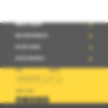
WHAT’S NEW?
NOS RÉFÉRENCES
VOTRE CHOIX
ACCÈS RAPIDES
PAYS
LANGUE
BM BELGIUM
fr
SUIVEZ-NOUS