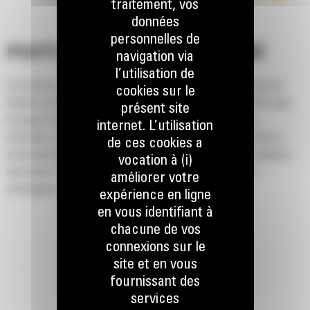
traitement, vos
données
personnelles de
POSTE DE TRAVAIL REDESSINÉ
navigation via
l’utilisation de
Le poste de conduite redessiné offre une plus grande surface de
cookies sur le
travail et, grâce au déplacement accru des sièges, la 255 offre plus
présent site
d'espace pour les conducteurs de toutes tailles. La cabine
internet. L’utilisation
monobloc, étanche et pressurisée, proposée en option, offre un
de ces cookies a
environnement de travail propre et silencieux, avec une excellente
vocation à (i)
distribution de l'air grâce à des bouches d'aération placées
améliorer votre
stratégiquement dans toute la cabine.
expérience en ligne
en vous identifiant à
chacune de vos
connexions sur le
site et en vous
fournissant des
services