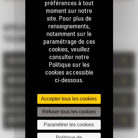
préférences à tout
moment sur notre
site. Pour plus de
renseignements,
SPÉCIFICATIONS
notamment sur le
TECHNIQUES
paramétrage de ces
cookies, veuillez
consulter notre
+
DESCRIPTION
Politique sur les
cookies accessible
+
ci-dessous.
MESURES
Accepter tous les cookies
+
ÉQUIPEMENT STANDARD
Refuser tous les cookies
+
ÉQUIPEMENT OPTIONNEL
Paramétrer les cookies
Politique de